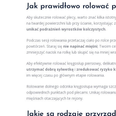
Jak prawidłowo rolować p
Aby skutecznie rolować plecy, warto znać kilka ist
na twardej powierzchni lub przy ścianie, korzystając 
unikać podrażnień wyrostków kolczystych
.
Podczas sesji rolowania przetaczaj ciało po rolce p
powtórzeń. Staraj się
nie napinać mięśni
; Twoim cel
zmniejszyć nacisk na rolkę lub skupić się na mniej wr
Aby efektywnie rolować kręgosłup piersiowy, delikatn
utrzymać dobrą sylwetkę
i
zredukować ryzyko k
im więcej czasu po głównym etapie rolowania.
Rolowanie dolnego odcinka kręgosłupa wymaga szcze
odpowiednich punktach pod plecami. Unikaj rolowani
mięśniach otaczających te rejony.
Jakie są rodzaje przyrzą