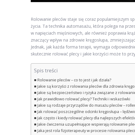
Rolowanie pleców staje się coraz popularniejszym sp
życia. Ta technika automasażu, która polega na przesu
w napięciach mięśniowych, ale również poprawia krąż
znaczący wpływ na zdrowie kręgosłupa, zmniejszając 
Jednak, jak każda forma terapii, wymaga odpowiedniej
skutecznie rolować plecy i jakie korzyści może to prz
Spis treści
Rolowanie pleców – co to jest i jak działa?
Jakie są korzyści z rolowania pleców dla zdrowia kręg
Jakie są bezpieczeństwo i ryzyka związane z rolowan
Jak prawidłowo rolować plecy? Techniki i wskazówki
Jakie są rodzaje przyrządów do masażu pleców – roller
Jak rolować poszczególne odcinki kręgosłupa – lędźwio
Jak często i kiedy rolować plecy dla najlepszych efekt
Jakie ćwiczenia uzupełniające wspierają rolowanie pl
Jaka jest rola fizjoterapeuty w procesie rolowania pleców