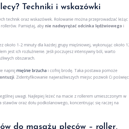
lecy? Techniki i wskazówki
otnych technik oraz wskazówek. Rolowanie można przeprowadzać leżąc
z rollerów. Pamiętaj, aby
nie nadwyrężać odcinka lędźwiowego
i
rzez około 1-2 minuty dla każdej grupy mięśniowej, wykonując około 1
em jest ich rozluźnienie. Jeśli poczujesz intensywny ból, warto
ażliwych obszarach.
ie napnij
mięśnie brzucha
i cofnij brodę. Taka postawa pomoże
ontuzji
. Zidentyfikowanie najwrażliwszych miejsc pozwoli Ci poświęc
gólnej uwagi. Najlepiej leżeć na macie z rollerem umieszczonym w
a stawów oraz dołu podkolanowego, koncentrując się raczej na
dów do masażu pleców – roller,