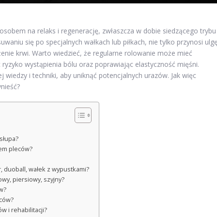
osobem na relaks i regenerację, zwłaszcza w dobie siedzącego trybu
waniu się po specjalnych wałkach lub piłkach, nie tylko przynosi ulg
enie krwi. Warto wiedzieć, że regularne rolowanie może mieć
ryzyko wystąpienia bólu oraz poprawiając elastyczność mięśni.
 wiedzy i techniki, aby uniknąć potencjalnych urazów. Jak więc
ynieść?
osłupa?
iem pleców?
, duoball, wałek z wypustkami?
wy, piersiowy, szyjny?
ów?
eców?
 i rehabilitacji?