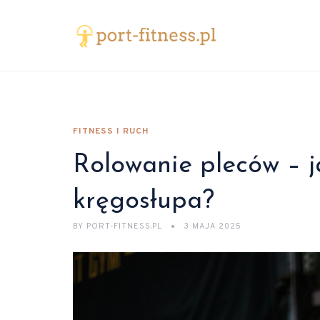
FITNESS I RUCH
Rolowanie pleców – j
kręgosłupa?
BY
PORT-FITNESS.PL
3 MAJA 2025