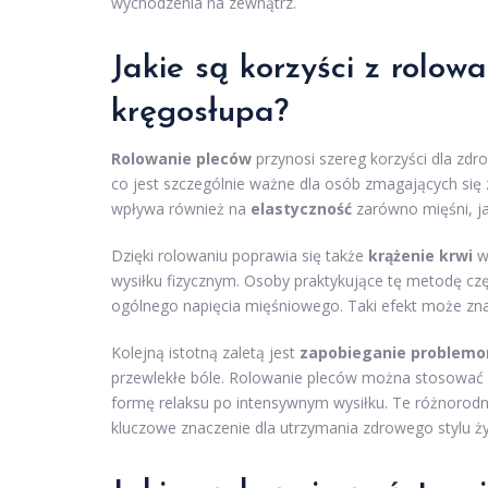
wychodzenia na zewnątrz.
Jakie są korzyści z rolow
kręgosłupa?
Rolowanie pleców
przynosi szereg korzyści dla zdr
co jest szczególnie ważne dla osób zmagających się z
wpływa również na
elastyczność
zarówno mięśni, jak
Dzięki rolowaniu poprawia się także
krążenie krwi
w 
wysiłku fizycznym. Osoby praktykujące tę metodę c
ogólnego napięcia mięśniowego. Taki efekt może zna
Kolejną istotną zaletą jest
zapobieganie problem
przewlekłe bóle. Rolowanie pleców można stosować ni
formę relaksu po intensywnym wysiłku. Te różnorodne
kluczowe znaczenie dla utrzymania zdrowego stylu ży