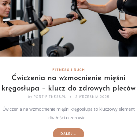
FITNESS I RUCH
Ćwiczenia na wzmocnienie mięśni
kręgosłupa – klucz do zdrowych pleców
by
PORT-FITNESS.PL
2 WRZEŚNIA 2025
Ćwiczenia na wzmocnienie mięśni kręgosłupa to kluczowy element
dbałości o zdrowie…
DALEJ...