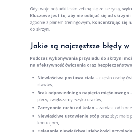
Gdy twoje pośladki lekko zetkną się ze skrzynią,
wyko
Kluczowe jest to, aby nie odbijać się od skrzyni
i
zgodnie z planem treningowym,
koncentrując się 
do skrzyni.
Jakie są najczęstsze błędy w
Podczas wykonywania przysiadu do skrzyni moż
na efektywność ćwiczenia oraz bezpieczeństwo
Niewłaściwa postawa ciała
– często osoby ćwi
stawów,
Brak odpowiedniego napięcia mięśniowego
–
plecy, zwiększamy ryzyko urazów,
Zaczynanie ruchu od kolan
– zamiast od biode
Niewłaściwe ustawienie stóp
oraz zbyt małe 
kontuzjom,
Osiąganie niewłaściwej głębokości przysiad