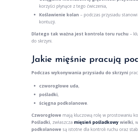
korzyści płynące z tego ćwiczenia,
Koślawienie kolan
– podczas przysiadu stanowi
kontuzji.
Dlatego tak ważna jest kontrola toru ruchu
– kl
do skrzyni.
Jakie mięśnie pracują po
Podczas wykonywania przysiadu do skrzyni
prac
czworogłowe uda
,
pośladki
,
ścięgna podkolanowe
.
Czworogłowe
mają kluczową rolę w prostowaniu kol
Pośladki
, zwłaszcza
mięsień pośladkowy
wielki
, 
podkolanowe
są istotne dla kontroli ruchu oraz st