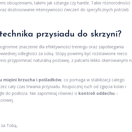
i obciążeniami, takimi jak sztanga czy hantle. Takie różnorodności
oraz dostosowanie intensywności ćwiczeń do specyficznych potrzeb
technika przysiadu
do skrzyni?
gromne znaczenie dla efektywności treningu oraz zapobiegania
wiedniej odległości za sobą. Stopy powinny być rozstawione nieco
inno przypominać naturalną postawę, z palcami lekko skierowanymi n
u mięśni brzucha i pośladków
, co pomaga w stabilizacji całego
zez cały czas trwania przysiadu. Rozpocznij ruch od zgięcia kolan i
egle do podłoża. Nie zapominaj również o
kontroli oddechu
–
ciowej.
 za Tobą,