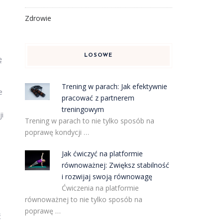
Zdrowie
LOSOWE
ę
Trening w parach: Jak efektywnie
e
pracować z partnerem
treningowym
ji
Trening w parach to nie tylko sposób na
poprawę kondycji …
Jak ćwiczyć na platformie
równoważnej: Zwiększ stabilność
i rozwijaj swoją równowagę
Ćwiczenia na platformie
równoważnej to nie tylko sposób na
poprawę …
ć