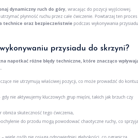
naj dynamiczny ruch do góry
, wracając do pozycji wyjściowej.
 utrzymać płynność ruchu przez całe ćwiczenie. Powtarzaj ten proces
na technice oraz bezpieczeństwie
podczas wykonywania przysiad
 wykonywaniu przysiadu do skrzyni?
na napotkać różne błędy techniczne, które znacząco wpływaj
.
czące nie utrzymują właściwej pozycji, co może prowadzić do kontuz
 gdy nie aktywujemy kluczowych grup mięśni, takich jak brzuch czy
r obniża skuteczność tego ćwiczenia,
pochylenie do przodu mogą powodować chaotyczne ruchy, co sprzyj
u
– wiele osób nie osiąga odpowiedniej głębokości, co ogranicza