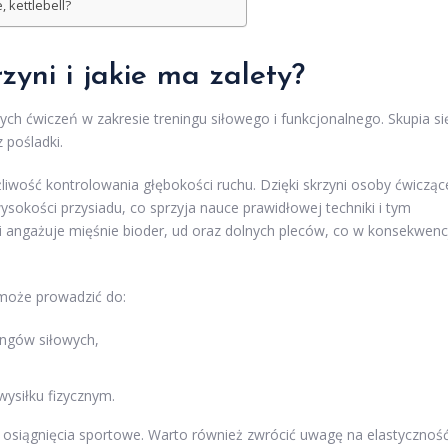
, kettlebell?
zyni i jakie ma zalety?
ych ćwiczeń w zakresie treningu siłowego i funkcjonalnego. Skupia si
z pośladki.
iwość kontrolowania głębokości ruchu. Dzięki skrzyni osoby ćwicząc
sokości przysiadu, co sprzyja nauce prawidłowej techniki i tym
i angażuje mięśnie bioder, ud oraz dolnych pleców, co w konsekwenc
może prowadzić do:
ingów siłowych,
wysiłku fizycznym.
ze osiągnięcia sportowe. Warto również zwrócić uwagę na elastycznoś