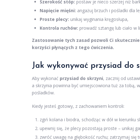
Szerokość stóp:
postaw je nieco szerzej niż bark
Napięcie mięśni:
angażuj brzuch i pośladki dla le
Proste plecy:
unikaj wyginania kręgosłupa,
Kontrola ruchów:
prowadź sztangę lub ciało w lin
Zastosowanie tych zasad pozwoli Ci skutecznie
korzyści płynących z tego ćwiczenia.
Jak wykonywać przysiad do s
Aby wykonać
przysiad do skrzyni
, zacznij od ustaw
a skrzynia powinna być umiejscowiona tuż za tobą, w
pośladków.
Kiedy jesteś gotowy, z zachowaniem kontroli:
zgiń kolana i biodra, schodząc w dół w kierunku s
upewnij się, że plecy pozostają proste – unikaj ga
zwróć uwagę na głębokość ruchu; zatrzymaj się tu