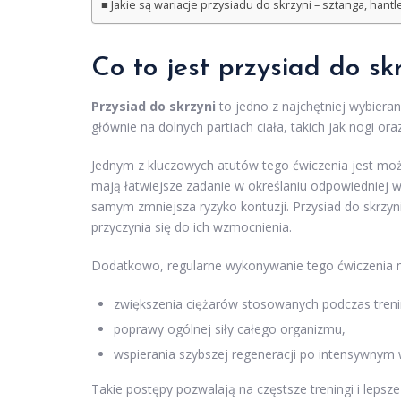
Jakie są wariacje przysiadu do skrzyni – sztanga, hantle
Co to jest przysiad do skr
Przysiad do skrzyni
to jedno z najchętniej wybieran
głównie na dolnych partiach ciała, takich jak nogi ora
Jednym z kluczowych atutów tego ćwiczenia jest możl
mają łatwiejsze zadanie w określaniu odpowiedniej wy
samym zmniejsza ryzyko kontuzji. Przysiad do skrzyn
przyczynia się do ich wzmocnienia.
Dodatkowo, regularne wykonywanie tego ćwiczenia 
zwiększenia ciężarów stosowanych podczas tren
poprawy ogólnej siły całego organizmu,
wspierania szybszej regeneracji po intensywnym 
Takie postępy pozwalają na częstsze treningi i leps