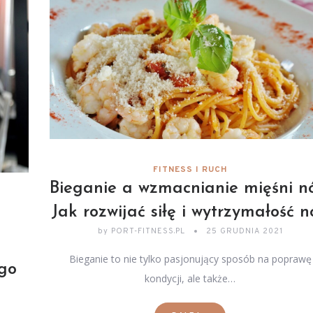
FITNESS I RUCH
Bieganie a wzmacnianie mięśni n
Jak rozwijać siłę i wytrzymałość 
by
PORT-FITNESS.PL
25 GRUDNIA 2021
Bieganie to nie tylko pasjonujący sposób na poprawę
ego
kondycji, ale także…
x