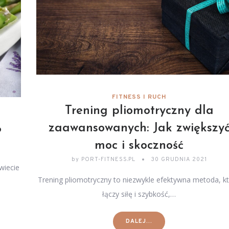
FITNESS I RUCH
Trening pliomotryczny dla
zaawansowanych: Jak zwiększy
?
moc i skoczność
by
PORT-FITNESS.PL
30 GRUDNIA 2021
wiecie
Trening pliomotryczny to niezwykle efektywna metoda, k
łączy siłę i szybkość,…
DALEJ...