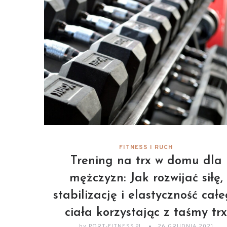
FITNESS I RUCH
Trening na trx w domu dla
mężczyzn: Jak rozwijać siłę,
stabilizację i elastyczność cał
ciała korzystając z taśmy tr
by
PORT-FITNESS.PL
26 GRUDNIA 2021