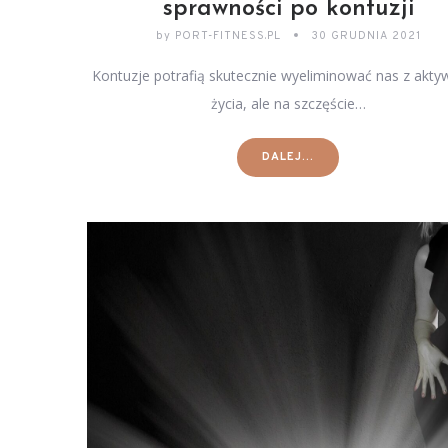
sprawności po kontuzji
by
PORT-FITNESS.PL
30 GRUDNIA 2021
Kontuzje potrafią skutecznie wyeliminować nas z akt
życia, ale na szczęście…
DALEJ...