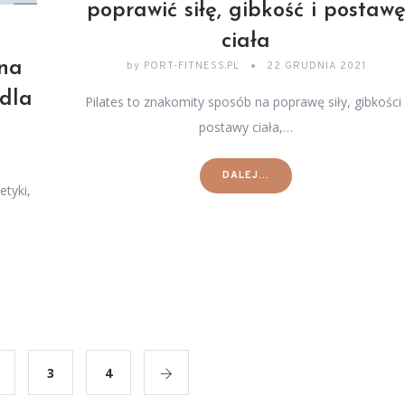
poprawić siłę, gibkość i postaw
ciała
 na
by
PORT-FITNESS.PL
22 GRUDNIA 2021
 dla
Pilates to znakomity sposób na poprawę siły, gibkości 
postawy ciała,…
DALEJ...
etyki,
3
4