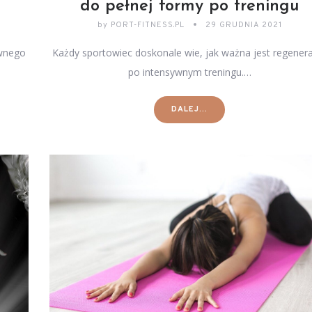
do pełnej formy po treningu
by
PORT-FITNESS.PL
29 GRUDNIA 2021
ywnego
Każdy sportowiec doskonale wie, jak ważna jest regener
po intensywnym treningu.…
DALEJ...