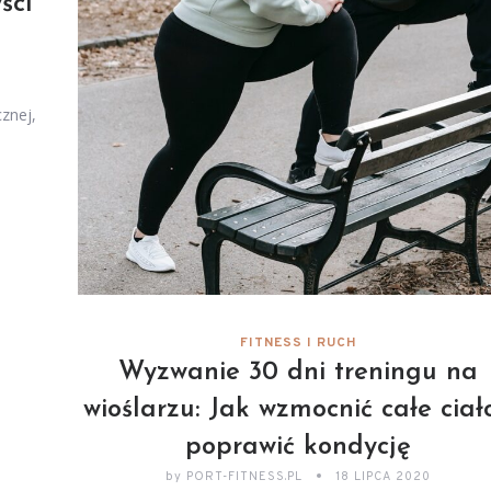
ści
cznej,
FITNESS I RUCH
Wyzwanie 30 dni treningu na
wioślarzu: Jak wzmocnić całe ciało
poprawić kondycję
by
PORT-FITNESS.PL
18 LIPCA 2020