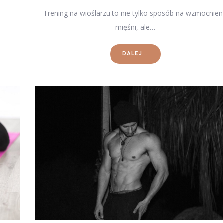
Trening na wioślarzu to nie tylko sposób na wzmocnien
mięśni, ale…
DALEJ...