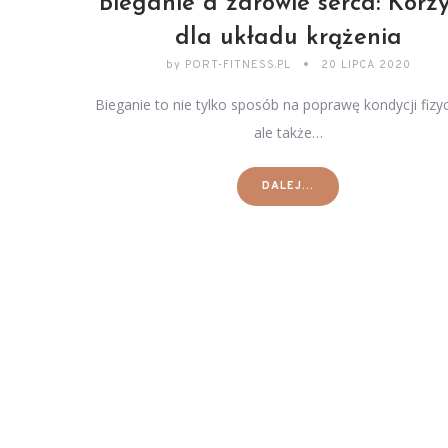
Bieganie a zdrowie serca: Korzy
dla układu krążenia
by
PORT-FITNESS.PL
20 LIPCA 2020
Bieganie to nie tylko sposób na poprawę kondycji fizy
ale także…
DALEJ...