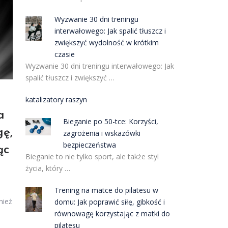
Wyzwanie 30 dni treningu
interwałowego: Jak spalić tłuszcz i
zwiększyć wydolność w krótkim
czasie
Wyzwanie 30 dni treningu interwałowego: Jak
spalić tłuszcz i zwiększyć …
katalizatory raszyn
a
Bieganie po 50-tce: Korzyści,
gę,
zagrożenia i wskazówki
bezpieczeństwa
ąc
Bieganie to nie tylko sport, ale także styl
życia, który …
Trening na matce do pilatesu w
nież
domu: Jak poprawić siłę, gibkość i
równowagę korzystając z matki do
pilatesu