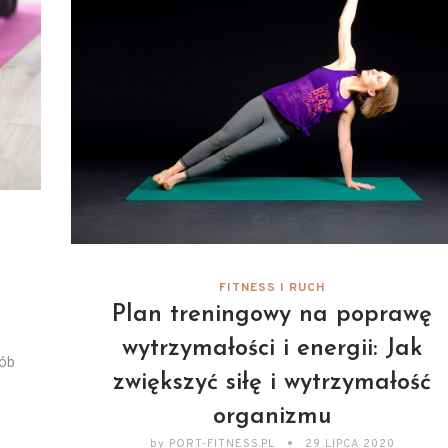
FITNESS I RUCH
Plan treningowy na poprawę
wytrzymałości i energii: Jak
sób
zwiększyć siłę i wytrzymałość
organizmu
by
PORT-FITNESS.PL
29 LIPCA 2020