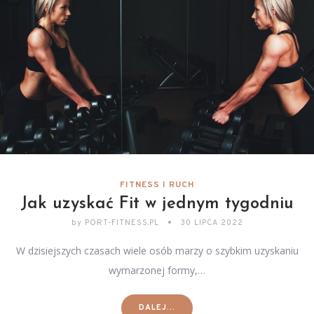
FITNESS I RUCH
Jak uzyskać Fit w jednym tygodniu
by
PORT-FITNESS.PL
30 LIPCA 2022
W dzisiejszych czasach wiele osób marzy o szybkim uzyskaniu
wymarzonej formy,…
DALEJ...