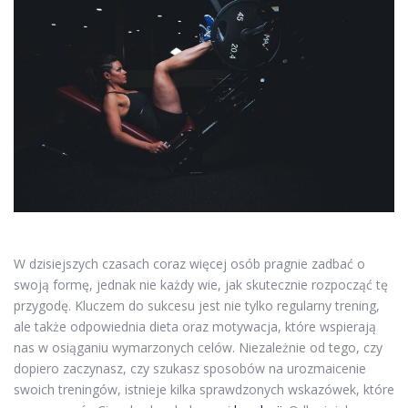
W dzisiejszych czasach coraz więcej osób pragnie zadbać o
swoją formę, jednak nie każdy wie, jak skutecznie rozpocząć tę
przygodę. Kluczem do sukcesu jest nie tylko regularny trening,
ale także odpowiednia dieta oraz motywacja, które wspierają
nas w osiąganiu wymarzonych celów. Niezależnie od tego, czy
dopiero zaczynasz, czy szukasz sposobów na urozmaicenie
swoich treningów, istnieje kilka sprawdzonych wskazówek, które