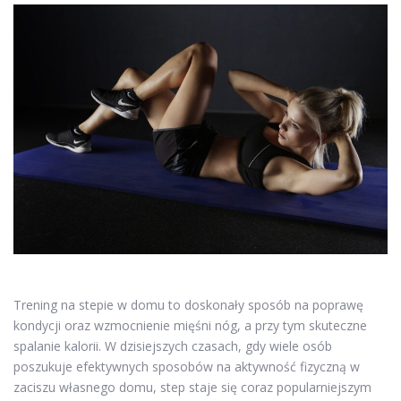
Trening na stepie w domu to doskonały sposób na poprawę
kondycji oraz wzmocnienie mięśni nóg, a przy tym skuteczne
spalanie kalorii. W dzisiejszych czasach, gdy wiele osób
poszukuje efektywnych sposobów na aktywność fizyczną w
zaciszu własnego domu, step staje się coraz popularniejszym