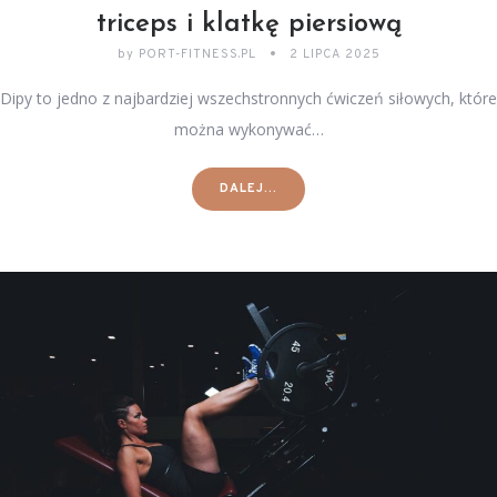
triceps i klatkę piersiową
by
PORT-FITNESS.PL
2 LIPCA 2025
Dipy to jedno z najbardziej wszechstronnych ćwiczeń siłowych, które
można wykonywać…
DALEJ...