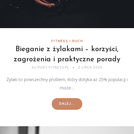
FITNESS I RUCH
Bieganie z żylakami – korzyści,
zagrożenia i praktyczne porady
by
PORT-FITNESS.PL
2 LIPCA 2025
Żylaki to powszechny problem, który dotyka aż 25% populacji i
może…
DALEJ...