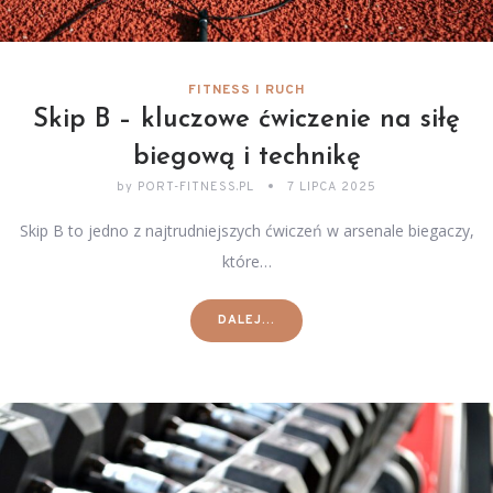
FITNESS I RUCH
Skip B – kluczowe ćwiczenie na siłę
biegową i technikę
by
PORT-FITNESS.PL
7 LIPCA 2025
Skip B to jedno z najtrudniejszych ćwiczeń w arsenale biegaczy,
które…
DALEJ...