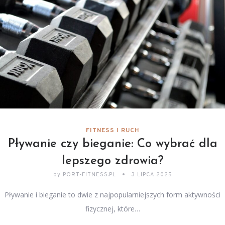
FITNESS I RUCH
Pływanie czy bieganie: Co wybrać dla
lepszego zdrowia?
by
PORT-FITNESS.PL
3 LIPCA 2025
Pływanie i bieganie to dwie z najpopularniejszych form aktywności
fizycznej, które…