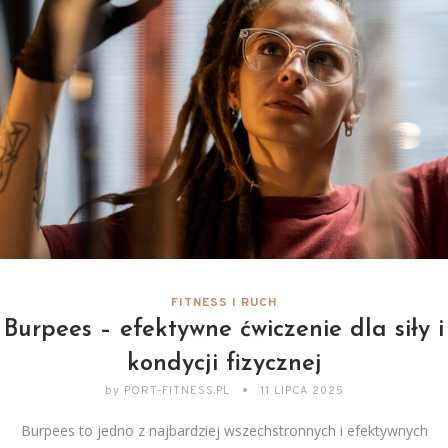
FITNESS I RUCH
Burpees – efektywne ćwiczenie dla siły i
kondycji fizycznej
by
PORT-FITNESS.PL
11 LIPCA 2025
Burpees to jedno z najbardziej wszechstronnych i efektywnych