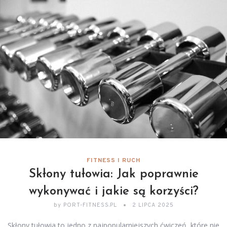
FITNESS I RUCH
Skłony tułowia: Jak poprawnie
wykonywać i jakie są korzyści?
by
PORT-FITNESS.PL
2 LIPCA 2025
Skłony tułowia to jedno z najpopularniejszych ćwiczeń, które nie