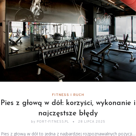
FITNESS I RUCH
Pies z głową w dół: korzyści, wykonanie i
najczęstsze błędy
by
PORT-FITNESS.PL
28 LIPCA 2025
Pies z głową w dół to jedna z najbardziej rozpoznawalnych pozycji…