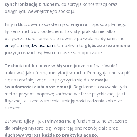
synchronizację z ruchem
, co sprzyja koncentracji oraz
osiągnięciu wewnętrznego spokoju.
Innym kluczowym aspektem jest
vinyasa
– sposób płynnego
łączenia ruchów z oddechem. Taki styl praktyki nie tylko
oczyszcza ciało i umysł, ale również pozwala na dynamiczne
przejścia między asanami
. Umożliwia to
głębsze zrozumienie
pozycji
oraz ich wpływu na nasze samopoczucie.
Techniki oddechowe w Mysore jodze
można również
traktować jako formę medytacji w ruchu. Pomagają one skupić
się na teraźniejszości, co przyczynia się do
rozwoju
świadomości ciała oraz emocji
. Regularne stosowanie tych
metod przynosi poprawę zarówno w sferze psychicznej, jak i
fizycznej, a także wzmacnia umiejętności radzenia sobie ze
stresem.
Zarówno
ujjayi
, jak i
vinyasa
mają fundamentalne znaczenie
dla praktyki Mysore jogi. Wspierają one rozwój ciała oraz
duchowy wzrost każdego praktykującego
.