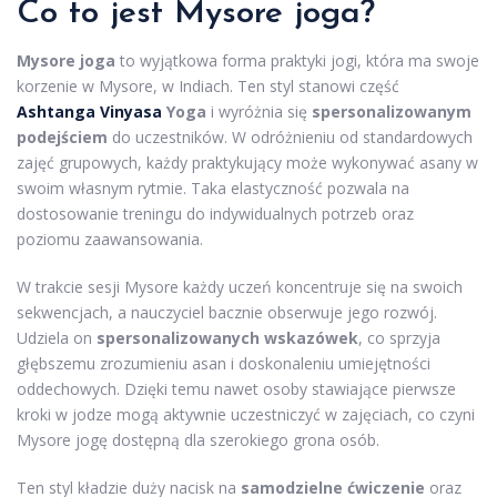
Co to jest Mysore joga?
Mysore joga
to wyjątkowa forma praktyki jogi, która ma swoje
korzenie w Mysore, w Indiach. Ten styl stanowi część
Ashtanga Vinyasa
Yoga
i wyróżnia się
spersonalizowanym
podejściem
do uczestników. W odróżnieniu od standardowych
zajęć grupowych, każdy praktykujący może wykonywać asany w
swoim własnym rytmie. Taka elastyczność pozwala na
dostosowanie treningu do indywidualnych potrzeb oraz
poziomu zaawansowania.
W trakcie sesji Mysore każdy uczeń koncentruje się na swoich
sekwencjach, a nauczyciel bacznie obserwuje jego rozwój.
Udziela on
spersonalizowanych wskazówek
, co sprzyja
głębszemu zrozumieniu asan i doskonaleniu umiejętności
oddechowych. Dzięki temu nawet osoby stawiające pierwsze
kroki w jodze mogą aktywnie uczestniczyć w zajęciach, co czyni
Mysore jogę dostępną dla szerokiego grona osób.
Ten styl kładzie duży nacisk na
samodzielne ćwiczenie
oraz