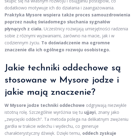
skupić się na własnym rozwoju i osiąganiu postępów, co
dodatkowo motywuje ich do działania i zaangażowania.
Praktyka Mysore wspiera także proces samouzdrowienia
poprzez naukę świadomego słuchania sygnałów
płynących z ciała.
Uczestnicy rozwijają umiejętności radzenia
sobie z różnymi wyzwaniami, zarówno na macie, jak i w
codziennym życiu.
To doświadczenie ma ogromne
znaczenie dla ich ogólnego rozwoju osobistego.
Jakie techniki oddechowe są
stosowane w Mysore jodze i
jakie mają znaczenie?
W Mysore jodze techniki oddechowe
odgrywają niezwykle
istotną rolę. Szczególnie wyróżnia się tu
ujjayi
, znany jako
„zwycięski oddech”. Ta metoda polega na delikatnym zwężeniu
gardła w trakcie wdechu i wydechu, co generuje
charakterystyczny dźwięk. Dzięki temu,
oddech zyskuje