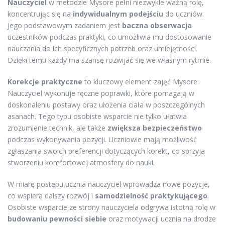
Nauczyciel
w metodzie Mysore pełni niezwykle ważną rolę,
koncentrując się na
indywidualnym podejściu
do uczniów.
Jego podstawowym zadaniem jest
baczna obserwacja
uczestników podczas praktyki, co umożliwia mu dostosowanie
nauczania do ich specyficznych potrzeb oraz umiejętności.
Dzięki temu każdy ma szansę rozwijać się we własnym rytmie.
Korekcje praktyczne
to kluczowy element zajęć Mysore.
Nauczyciel wykonuje ręczne poprawki, które pomagają w
doskonaleniu postawy oraz ułożenia ciała w poszczególnych
asanach. Tego typu osobiste wsparcie nie tylko ułatwia
zrozumienie technik, ale także
zwiększa bezpieczeństwo
podczas wykonywania pozycji. Uczniowie mają możliwość
zgłaszania swoich preferencji dotyczących korekt, co sprzyja
stworzeniu komfortowej atmosfery do nauki.
W miarę postępu ucznia nauczyciel wprowadza nowe pozycje,
co wspiera dalszy rozwój i
samodzielność praktykującego
.
Osobiste wsparcie ze strony nauczyciela odgrywa istotną rolę w
budowaniu pewności siebie
oraz motywacji ucznia na drodze