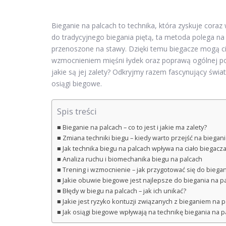
Bieganie na palcach to technika, która zyskuje cora
do tradycyjnego biegania piętą, ta metoda polega na
przenoszone na stawy. Dzięki temu biegacze mogą cie
wzmocnieniem mięśni łydek oraz poprawą ogólnej post
jakie są jej zalety? Odkryjmy razem fascynujący świ
osiągi biegowe.
Spis treści
Bieganie na palcach – co to jest i jakie ma zalety?
Zmiana techniki biegu – kiedy warto przejść na biegan
Jak technika biegu na palcach wpływa na ciało biegacz
Analiza ruchu i biomechanika biegu na palcach
Trening i wzmocnienie – jak przygotować się do biegan
Jakie obuwie biegowe jest najlepsze do biegania na p
Błędy w biegu na palcach – jak ich unikać?
Jakie jest ryzyko kontuzji związanych z bieganiem na p
Jak osiągi biegowe wpływają na technikę biegania na p