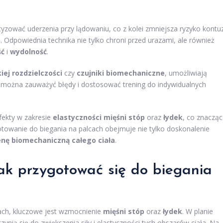
yzować uderzenia przy lądowaniu, co z kolei zmniejsza ryzyko kontuz
h
. Odpowiednia technika nie tylko chroni przed urazami, ale również
ść
i
wydolność
.
ej rozdzielczości
czy
czujniki biomechaniczne
, umożliwiają
im można zauważyć błędy i dostosować trening do indywidualnych
fekty w zakresie
elastyczności mięśni stóp
oraz
łydek
, co znaczą
otowanie do biegania na palcach obejmuje nie tylko doskonalenie
ę biomechaniczną całego ciała
.
jak przygotować się do biegania
cach, kluczowe jest wzmocnienie
mięśni stóp
oraz
łydek
. W planie
ynią się do zwiększenia siły i elastyczności tych obszarów ciała. Na