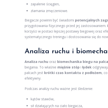
zapalenie ścięgien,
złamania zmęczeniowe.
Biegacze powinni być świadomi
potencjalnych zag
przygotowania fizycznego przed jej zastosowaniem.
korzyści w postaci lepszej postawy biegowej oraz ef
systematycznego treningu i dostosowania się do now
Analiza ruchu i biomech
Analiza ruchu
oraz
biomechanika biegu na palc
biegania. To właśnie
mięśnie stóp
i
łydek
odgrywają 
palcach jest
krótki czas kontaktu z podłożem
, c
efektywny.
Podczas analizy ruchu ważne jest śledzenie:
kątów stawów,
sił działających na ciało biegacza,