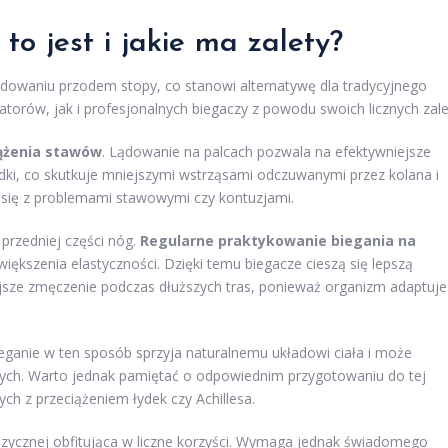
to jest i jakie ma zalety?
lądowaniu przodem stopy, co stanowi alternatywę dla tradycyjnego
torów, jak i profesjonalnych biegaczy z powodu swoich licznych zale
ążenia stawów
. Lądowanie na palcach pozwala na efektywniejsze
dki, co skutkuje mniejszymi wstrząsami odczuwanymi przez kolana i
h się z problemami stawowymi czy kontuzjami.
przedniej części nóg.
Regularne praktykowanie biegania na
ększenia elastyczności. Dzięki temu biegacze cieszą się lepszą
ejsze zmęczenie podczas dłuższych tras, ponieważ organizm adaptuje
ieganie w ten sposób sprzyja naturalnemu układowi ciała i może
ch. Warto jednak pamiętać o odpowiednim przygotowaniu do tej
ch z przeciążeniem łydek czy Achillesa.
zycznej obfitująca w liczne korzyści. Wymaga jednak świadomego