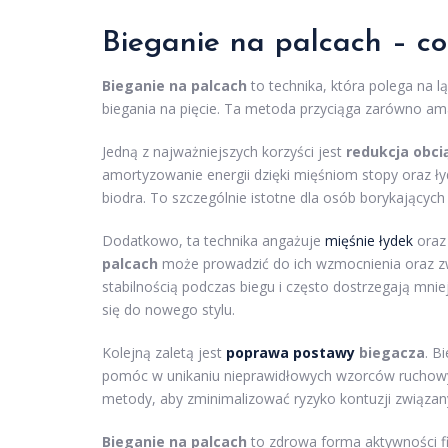
Bieganie na palcach – co 
Bieganie na palcach
to technika, która polega na 
biegania na pięcie. Ta metoda przyciąga zarówno ama
Jedną z najważniejszych korzyści jest
redukcja obci
amortyzowanie energii dzięki mięśniom stopy oraz ły
biodra. To szczególnie istotne dla osób borykającyc
Dodatkowo, ta technika angażuje
mięśnie łydek
oraz 
palcach
może prowadzić do ich wzmocnienia oraz zwi
stabilnością podczas biegu i często dostrzegają mni
się do nowego stylu.
Kolejną zaletą jest
poprawa postawy
biegacza
. B
pomóc w unikaniu nieprawidłowych wzorców ruchowy
metody, aby zminimalizować ryzyko kontuzji związany
Bieganie na palcach
to zdrowa forma aktywności fi