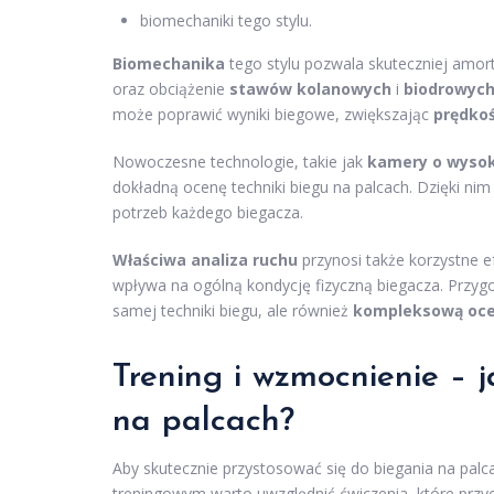
biomechaniki tego stylu.
Biomechanika
tego stylu pozwala skuteczniej amort
oraz obciążenie
stawów kolanowych
i
biodrowyc
może poprawić wyniki biegowe, zwiększając
prędko
Nowoczesne technologie, takie jak
kamery o wysoki
dokładną ocenę techniki biegu na palcach. Dzięki n
potrzeb każdego biegacza.
Właściwa analiza ruchu
przynosi także korzystne e
wpływa na ogólną kondycję fizyczną biegacza. Przyg
samej techniki biegu, ale również
kompleksową ocen
Trening i wzmocnienie – 
na palcach?
Aby skutecznie przystosować się do biegania na pal
treningowym warto uwzględnić ćwiczenia, które przycz