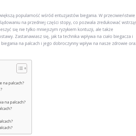
z większą popularność wśród entuzjastów biegania. W przeciwieństwie
 lądowaniu na przedniej części stopy, co pozwala zredukować wstrzą
szyć się nie tylko mniejszym ryzykiem kontuzji, ale także
awy. Zastanawiasz się, jak ta technika wpływa na ciało biegacza i
at biegania na palcach i jego dobroczynny wpływ na nasze zdrowie ora
ie na palcach?
a?
ia na palcach?
alcach?
alcach?
alcach?