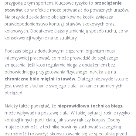
przygodę z tym sportem. Kluczowe ryzyko to
przeciążenie
stawów
, co w efekcie może prowadzić do poważnych urazów.
Na przykład zakładanie obciążników na kostki zwiększa
prawdopodobieństwo kontuzji stawów skokowych oraz
kolanowych. Dodatkowe ciężary zmieniają sposób ruchu, co w
konsekwencji wpłynie na te struktury.
Podczas biegu z dodatkowymi ciężarami organizm musi
intensywniej pracować, co może prowadzić do szybszego
zmęczenia. Jeśli ktoś regularnie biega z obciążeniem bez
odpowiedniego przygotowania fizycznego, naraża się na
chroniczne bóle mięśni i stawów
. Dlatego niezwykle istotne
jest uważne słuchanie swojego ciała i unikanie nadmiernych
obciążeń.
Należy także pamiętać, że
nieprawidłowa technika biegu
może wpływać na postawę ciała. W takiej sytuacji rośnie ryzyko
kontuzji innych partii ciała, jak stawy rąk czy korpus. Osoby
mające trudności z techniką powinny zachować szczególną
ostrożność i rozważyć skonsultowanie się ze specjalistą przed