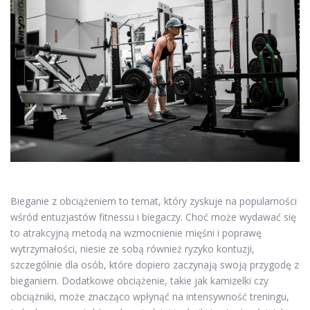
Bieganie z obciążeniem to temat, który zyskuje na popularności
wśród entuzjastów fitnessu i biegaczy. Choć może wydawać się
to atrakcyjną metodą na wzmocnienie mięśni i poprawę
wytrzymałości, niesie ze sobą również ryzyko kontuzji,
szczególnie dla osób, które dopiero zaczynają swoją przygodę z
bieganiem. Dodatkowe obciążenie, takie jak kamizelki czy
obciążniki, może znacząco wpłynąć na intensywność treningu,