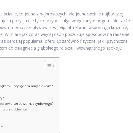
a ścianie, to jedna z najprostszych, ale jednocześnie najbardziej
ksująca pozycja nie tylko przynosi ulgę zmęczonym nogom, ale także
i odwrotnemu przepływowi krwi, Viparita Karani wspomaga krążenie, c
. W miarę jak coraz więcej osób poszukuje sposobów na radzenie
oraz bardziej popularna, oferując zarówno fizyczne, jak i psychiczne
czem do osiągnięcia głębokiego relaksu i wewnętrznego spokoju.
 z lękami i napięciem mięśniowym?
wy?
dla zdrowia sercowo-naczyniowego?
kontrolę oddechu?
ie