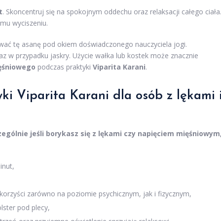
t
. Skoncentruj się na spokojnym oddechu oraz relaksacji całego ciała
emu wyciszeniu.
wać tę asanę pod okiem doświadczonego nauczyciela jogi.
az w przypadku jaskry. Użycie wałka lub kostek może znacznie
ięśniowego
podczas praktyki
Viparita Karani
.
ki Viparita Karani dla osób z lękami 
ególnie jeśli borykasz się z lękami czy napięciem mięśniowym
inut,
 korzyści zarówno na poziomie psychicznym, jak i fizycznym,
lster pod plecy,