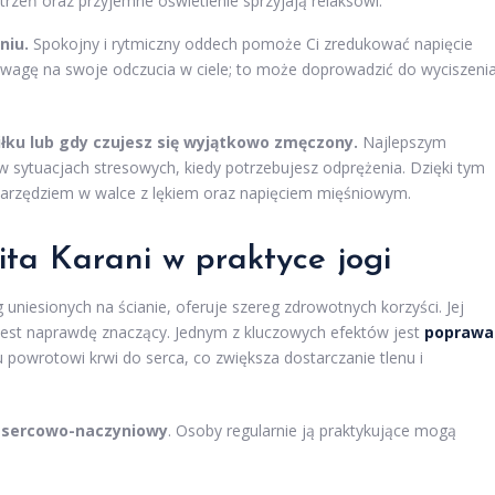
rzeń oraz przyjemne oświetlenie sprzyjają relaksowi.
niu.
Spokojny i rytmiczny oddech pomoże Ci zredukować napięcie
ć uwagę na swoje odczucia w ciele; to może doprowadzić do wyciszeni
siłku lub gdy czujesz się wyjątkowo zmęczony.
Najlepszym
 sytuacjach stresowych, kiedy potrzebujesz odprężenia. Dzięki tym
narzędziem w walce z lękiem oraz napięciem mięśniowym.
ita Karani w praktyce jogi
 uniesionych na ścianie, oferuje szereg zdrowotnych korzyści. Jej
jest naprawdę znaczący. Jednym z kluczowych efektów jest
poprawa
powrotowi krwi do serca, co zwiększa dostarczanie tlenu i
 sercowo-naczyniowy
. Osoby regularnie ją praktykujące mogą