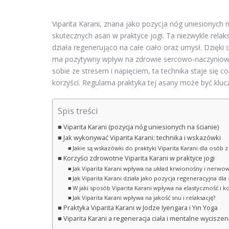
Viparita Karani, znana jako pozycja nóg uniesionych n
skutecznych asan w praktyce jogi. Ta niezwykle rela
działa regenerująco na całe ciało oraz umysł. Dzięk
ma pozytywny wpływ na zdrowie sercowo-naczyniowe
sobie ze stresem i napięciem, ta technika staje się c
korzyści. Regularna praktyka tej asany może być klu
Spis treści
Viparita Karani (pozycja nóg uniesionych na ścianie)
Jak wykonywać Viparita Karani: technika i wskazówki
Jakie są wskazówki do praktyki Viparita Karani dla osób
Korzyści zdrowotne Viparita Karani w praktyce jogi
Jak Viparita Karani wpływa na układ krwionośny i nerwo
Jak Viparita Karani działa jako pozycja regeneracyjna 
W jaki sposób Viparita Karani wpływa na elastyczność i 
Jak Viparita Karani wpływa na jakość snu i relaksację?
Praktyka Viparita Karani w Jodze Iyengara i Yin Yoga
Viparita Karani a regeneracja ciała i mentalne wyciszen