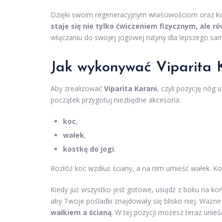
Dzięki swoim regeneracyjnym właściwościom oraz 
staje się nie tylko ćwiczeniem fizycznym, ale r
włączaniu do swojej jogowej rutyny dla lepszego sam
Jak wykonywać Viparita K
Aby zrealizować
Viparita Karani
, czyli pozycję nóg 
początek przygotuj niezbędne akcesoria:
koc
,
wałek
,
kostkę do jogi
.
Rozłóż koc wzdłuż ściany, a na nim umieść wałek. K
Kiedy już wszystko jest gotowe, usiądź z boku na końc
aby Twoje pośladki znajdowały się blisko niej. Ważne
wałkiem a ścianą
. W tej pozycji możesz teraz unieś