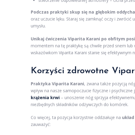
stworzenie odpowiedniej atmosfery – cicha przest
Podczas praktyki skup się na głębokim oddycha
oraz uczucie lęku. Staraj się zamknąć oczy i zwróci
umysłu.
Unikaj ćwiczenia Viparita Karani po obfitym po
momentem na tę praktykę są chwile przed snem lub w
wskazówkom Viparita Karani stanie się efektywnym 
Korzyści zdrowotne Vipar
Praktyka Viparita Karani
, zwana także pozycją nóg
wpływ na nasze samopoczucie fizyczne i psychiczne 
krążenia krwi
– unoszenie nóg sprzyja efektywnemu 
niezbędnych składników odżywczych do komórek.
Co więcej, ta pozycja korzystnie oddziałuje na
układ
zauważyć: