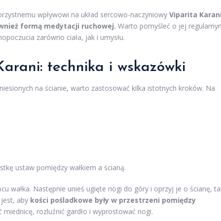
korzystnemu wpływowi na układ sercowo-naczyniowy
Viparita Karan
ównież formą medytacji ruchowej.
Warto pomyśleć o jej regularny
opoczucia zarówno ciała, jak i umysłu.
arani: technika i wskazówki
uniesionych na ścianie, warto zastosować kilka istotnych kroków. Na
ostkę ustaw pomiędzy wałkiem a ścianą.
u wałka. Następnie unieś ugięte nogi do góry i oprzyj je o ścianę, ta
 jest, aby
kości pośladkowe były w przestrzeni pomiędzy
ć miednicę, rozluźnić gardło i wyprostować nogi.