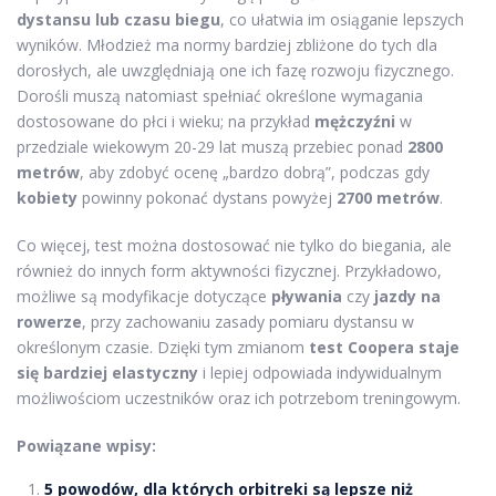
dystansu lub czasu biegu
, co ułatwia im osiąganie lepszych
wyników. Młodzież ma normy bardziej zbliżone do tych dla
dorosłych, ale uwzględniają one ich fazę rozwoju fizycznego.
Dorośli muszą natomiast spełniać określone wymagania
dostosowane do płci i wieku; na przykład
mężczyźni
w
przedziale wiekowym 20-29 lat muszą przebiec ponad
2800
metrów
, aby zdobyć ocenę „bardzo dobrą”, podczas gdy
kobiety
powinny pokonać dystans powyżej
2700 metrów
.
Co więcej, test można dostosować nie tylko do biegania, ale
również do innych form aktywności fizycznej. Przykładowo,
możliwe są modyfikacje dotyczące
pływania
czy
jazdy na
rowerze
, przy zachowaniu zasady pomiaru dystansu w
określonym czasie. Dzięki tym zmianom
test Coopera staje
się bardziej elastyczny
i lepiej odpowiada indywidualnym
możliwościom uczestników oraz ich potrzebom treningowym.
Powiązane wpisy:
5 powodów, dla których orbitreki są lepsze niż