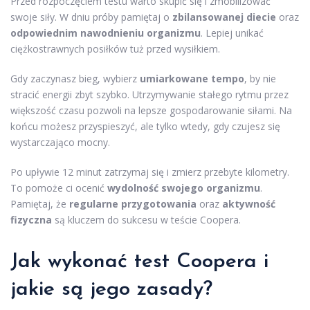
Przed rozpoczęciem testu warto skupić się i zmobilizować
swoje siły. W dniu próby pamiętaj o
zbilansowanej diecie
oraz
odpowiednim nawodnieniu organizmu
. Lepiej unikać
ciężkostrawnych posiłków tuż przed wysiłkiem.
Gdy zaczynasz bieg, wybierz
umiarkowane tempo
, by nie
stracić energii zbyt szybko. Utrzymywanie stałego rytmu przez
większość czasu pozwoli na lepsze gospodarowanie siłami. Na
końcu możesz przyspieszyć, ale tylko wtedy, gdy czujesz się
wystarczająco mocny.
Po upływie 12 minut zatrzymaj się i zmierz przebyte kilometry.
To pomoże ci ocenić
wydolność swojego organizmu
.
Pamiętaj, że
regularne przygotowania
oraz
aktywność
fizyczna
są kluczem do sukcesu w teście Coopera.
Jak wykonać test Coopera i
jakie są jego zasady?