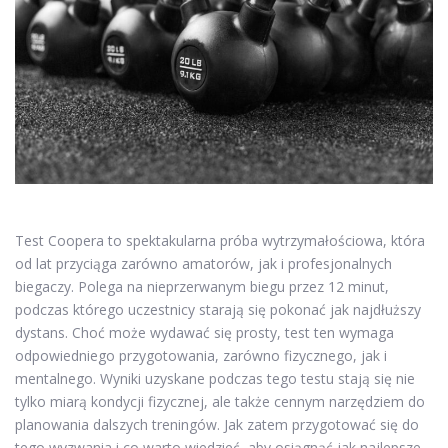
Test Coopera to spektakularna próba wytrzymałościowa, która
od lat przyciąga zarówno amatorów, jak i profesjonalnych
biegaczy. Polega na nieprzerwanym biegu przez 12 minut,
podczas którego uczestnicy starają się pokonać jak najdłuższy
dystans. Choć może wydawać się prosty, test ten wymaga
odpowiedniego przygotowania, zarówno fizycznego, jak i
mentalnego. Wyniki uzyskane podczas tego testu stają się nie
tylko miarą kondycji fizycznej, ale także cennym narzędziem do
planowania dalszych treningów. Jak zatem przygotować się do
tego wyzwania i co warto wiedzieć, aby osiągnąć jak najlepsze