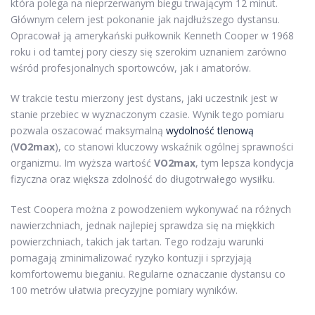
która polega na nieprzerwanym biegu trwającym 12 minut.
Głównym celem jest pokonanie jak najdłuższego dystansu.
Opracował ją amerykański pułkownik Kenneth Cooper w 1968
roku i od tamtej pory cieszy się szerokim uznaniem zarówno
wśród profesjonalnych sportowców, jak i amatorów.
W trakcie testu mierzony jest dystans, jaki uczestnik jest w
stanie przebiec w wyznaczonym czasie. Wynik tego pomiaru
pozwala oszacować maksymalną
wydolność tlenową
(
VO2max
), co stanowi kluczowy wskaźnik ogólnej sprawności
organizmu. Im wyższa wartość
VO2max
, tym lepsza kondycja
fizyczna oraz większa zdolność do długotrwałego wysiłku.
Test Coopera można z powodzeniem wykonywać na różnych
nawierzchniach, jednak najlepiej sprawdza się na miękkich
powierzchniach, takich jak tartan. Tego rodzaju warunki
pomagają zminimalizować ryzyko kontuzji i sprzyjają
komfortowemu bieganiu. Regularne oznaczanie dystansu co
100 metrów ułatwia precyzyjne pomiary wyników.