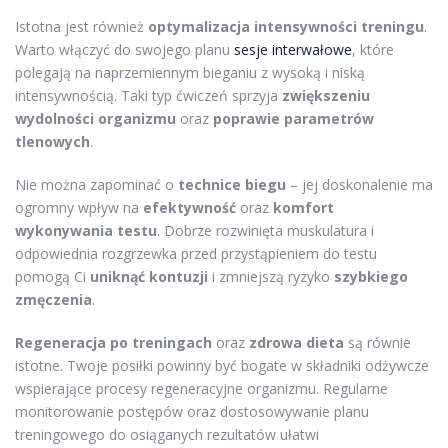
Istotna jest również
optymalizacja intensywności treningu
.
Warto włączyć do swojego planu
sesje interwałowe
, które
polegają na naprzemiennym bieganiu z wysoką i niską
intensywnością. Taki typ ćwiczeń sprzyja
zwiększeniu
wydolności organizmu
oraz
poprawie parametrów
tlenowych
.
Nie można zapominać o
technice biegu
– jej doskonalenie ma
ogromny wpływ na
efektywność
oraz
komfort
wykonywania testu
. Dobrze rozwinięta muskulatura i
odpowiednia rozgrzewka przed przystąpieniem do testu
pomogą Ci
uniknąć kontuzji
i zmniejszą ryzyko
szybkiego
zmęczenia
.
Regeneracja po treningach
oraz
zdrowa dieta
są równie
istotne. Twoje posiłki powinny być bogate w składniki odżywcze
wspierające procesy regeneracyjne organizmu. Regularne
monitorowanie postępów oraz dostosowywanie planu
treningowego do osiąganych rezultatów ułatwi