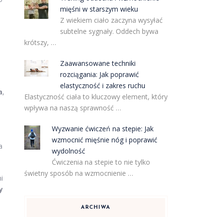
mięśni w starszym wieku
Z wiekiem ciało zaczyna wysyłać
subtelne sygnały. Oddech bywa
krótszy, …
Zaawansowane techniki
rozciągania: Jak poprawić
elastyczność i zakres ruchu
a
,
Elastyczność ciała to kluczowy element, który
wpływa na naszą sprawność …
Wyzwanie ćwiczeń na stepie: Jak
wzmocnić mięśnie nóg i poprawić
a
wydolność
Ćwiczenia na stepie to nie tylko
świetny sposób na wzmocnienie …
i
y
ARCHIWA