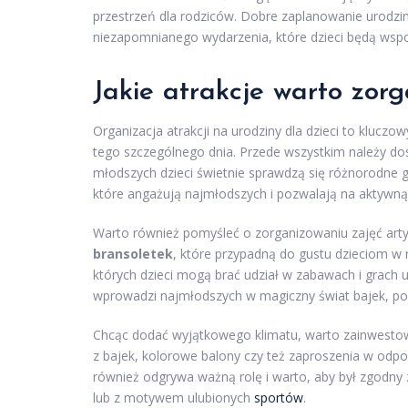
przestrzeń dla rodziców. Dobre zaplanowanie urodzin
niezapomnianego wydarzenia, które dzieci będą wspo
Jakie atrakcje warto zorg
Organizacja atrakcji na urodziny dla dzieci to kluc
tego szczególnego dnia. Przede wszystkim należy do
młodszych dzieci świetnie sprawdzą się różnorodne 
które angażują najmłodszych i pozwalają na aktywn
Warto również pomyśleć o zorganizowaniu zajęć arty
bransoletek
, które przypadną do gustu dzieciom w
których dzieci mogą brać udział w zabawach i grach
wprowadzi najmłodszych w magiczny świat bajek, popr
Chcąc dodać wyjątkowego klimatu, warto zainwestow
z bajek, kolorowe balony czy też zaproszenia w odp
również odgrywa ważną rolę i warto, aby był zgodny 
lub z motywem ulubionych
sportów
.