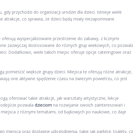
dy przychodzi do organizacji urodzin dla dzieci. Istnieje wiele
e atrakcje, co sprawia, że dzieci będą miały niezapomniane
e oferują wyspecjalizowane przestrzenie do zabawy, z licznymi
 Są one zazwyczaj dostosowane do różnych grup wiekowych, co pozwal
ieci. Dodatkowo, wiele takich miejsc oferuje opcje cateringowe oraz
gą pomieścić większe grupy dzieci. Miejsca te oferują różne atrakcje,
żliwiają one aktywne spędzenie czasu na świeżym powietrzu, co jest
mogą oferować takie atrakcje, jak warsztaty artystyczne, lekcje
podejście pozwala
dzieciom
na rozwijanie swoich zainteresowań i
ją miejsca z różnymi tematami, od bajkowych po naukowe, co daje
o miejsca oraz dostępne udogodnienia, takie jak parking, toalety, c