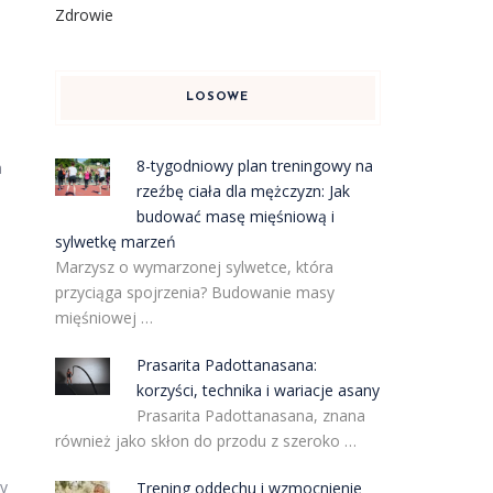
Zdrowie
LOSOWE
8-tygodniowy plan treningowy na
a
rzeźbę ciała dla mężczyzn: Jak
budować masę mięśniową i
sylwetkę marzeń
Marzysz o wymarzonej sylwetce, która
przyciąga spojrzenia? Budowanie masy
mięśniowej …
Prasarita Padottanasana:
korzyści, technika i wariacje asany
Prasarita Padottanasana, znana
również jako skłon do przodu z szeroko …
zy
Trening oddechu i wzmocnienie