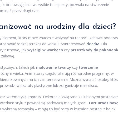
, które uwzględnia wszystkie te aspekty, pozwala na stworzenie
minać przez długi czas.
anizować na urodziny dla dzieci?
zowy element, który może znacznie wpłynąć na radość i zabawę podczas
stosować rodzaj atrakcji do wieku i zainteresowań
dziecka
. Dla
gry ruchowe, jak
wyścigi w workach
czy
przeszkody do pokonani
ą zabawę.
stycznych, takich jak
malowanie twarzy
czy
tworzenie
 różnym wieku. Animatorzy często oferują różnorodne programy, w
 ukierunkowanych na ich zainteresowania. Można wynająć osobę, któr
owadzi warsztaty plastyczne lub zorganizuje mini disco.
ać w tematykę imprezy. Dekoracje związane z ulubionymi postaciam
owiednim stylu z pewnością zachwycą małych gości.
Tort urodzinow
z wybraną tematyką – mogą to być torty w kształcie postaci z bajek