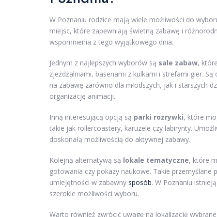
W Poznaniu rodzice mają wiele możliwości do wyboru, g
miejsc, które zapewniają świetną zabawę i różnorodn
wspomnienia z tego wyjątkowego dnia.
Jednym z najlepszych wyborów są
sale zabaw
, któr
zjeżdżalniami, basenami z kulkami i strefami gier.
na zabawę zarówno dla młodszych, jak i starszych dz
organizację animacji.
Inną interesującą opcją są
parki rozrywki
, które mo
takie jak rollercoastery, karuzele czy labirynty. Umo
doskonałą możliwością do aktywnej zabawy.
Kolejną alternatywą są
lokale tematyczne
, które 
gotowania czy pokazy naukowe. Takie przemyślane 
umiejętności w zabawny
sposób
. W Poznaniu istnie
szerokie możliwości wyboru.
Warto również zwrócić uwagę na lokalizację wybraneg