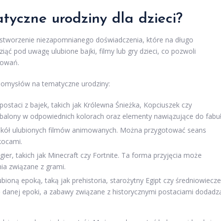
tyczne urodziny dla dzieci?
a stworzenie niezapomnianego doświadczenia, które na długo
ąć pod uwagę ulubione bajki, filmy lub gry dzieci, co pozwoli
sowań.
 pomysłów na tematyczne urodziny:
postaci z bajek, takich jak Królewna Śnieżka, Kopciuszek czy
lony w odpowiednich kolorach oraz elementy nawiązujące do fabuł
kół ulubionych filmów animowanych. Można przygotować seans
kocami.
gier, takich jak Minecraft czy Fortnite. Ta forma przyjęcia może
a związane z grami.
bioną epoką, taką jak prehistoria, starożytny Egipt czy średniowiecze
danej epoki, a zabawy związane z historycznymi postaciami dodadz