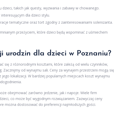
 dzieci, takich jak questy, wyzwania i zabawy w chowanego.
nteresującym dla dzieci stylu.
acje tematyczne oraz tort zgodny z zainteresowaniami solenizanta.
omnianym przeżyciem, które dzieci będą wspominać z uśmiechem
ji urodzin dla dzieci w Poznaniu?
ać się z różnorodnymi kosztami, które zależą od wielu czynników,
ering. Zacznijmy od wynajmu sali. Ceny za wynajem przestrzeni mogą się
z jego lokalizacji. W bardziej popularnych miejscach koszt wynajmu
udogodnienia.
może obejmować zarówno jedzenie, jak i napoje. Wiele firm
y dzieci, co może być wygodnym rozwiązaniem. Zazwyczaj ceny
óre można dostosować do preferencji najmłodszych gości.