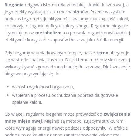
Bieganie
odgrywa istotną rolę w redukcji tkanki tłuszczowej, a
jego efekty wynikają z kilku mechanizmów. Przede wszystkim
podczas tego rodzaju aktywności spalamy znaczną ilość kalorii,
co sprzyja osiąganiu deficytu kalorycznego. Regularne bieganie
stymuluje nasz
metabolizm
, co pozwala organizmowi bardziej
efektywnie korzystać z zapasów tłuszczu jako źródła energii.
Gdy biegamy w umiarkowanym tempie, nasze
tętno
utrzymuje
się w strefie spalania tłuszczu. Dzięki temu możemy skuteczniej
wykorzystywać zgromadzoną tkankę tłuszczową. Dłuższe sesje
biegowe przyczyniają się do:
wzrostu wydolności organizmu,
wspierania procesu odchudzania poprzez długotrwałe
spalanie kalorii.
Co więcej, regularne bieganie może prowadzić do
zwiększenia
masy mięśniowej
. Mięśnie są metabolizującymi strukturami,
które wymagają energii nawet podczas odpoczynku. W efekcie
podnosi to całkowite dzienne zapotrzebowanie kaloryczne