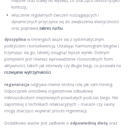
mięśnie oraz stawy do wysiłku, co znacząco obniża ryzyko
kontuzji,
włączenie regularnych ćwiczeń rozciągających i
dynamicznych przyczynia się do zwiększenia elastyczności
oraz poprawia
zakres ruchu
.
dyscyplina
w treningach wiąże się z systematycznym
podejściem i konsekwencją. Ustalając harmonogram biegów i
trzymając się go, łatwiej osiągnąć lepsze wyniki. Dobrym
pomysłem jest również wprowadzenie różnorodnych form
aktywności, takich jak interwały czy długie biegi, co pozwala na
rozwijanie wytrzymałości
.
regeneracja
odgrywa równie istotną rolę jak sam trening.
Odpoczynek umożliwia organizmowi odbudowę
mikrouszkodzeń mięśniowych powstałych podczas biegu. Nie
zapominaj o technikach relaksacyjnych – masaże czy sauny
mogą znacząco wspierać proces regeneracji.
Dodatkowo ważne jest zadbanie o
odpowiednią dietę
oraz