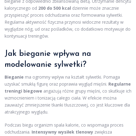
bieganie z odpowiednio zbilansowaną dietą. Utrzymanie deficytu
kalorycznego od
200 do 500 kcal
dziennie może znacznie
przyspieszyć proces odchudzania oraz formowania sylwetki.
Regularna aktywność fizyczna przynosi widoczne rezultaty w
wyglądzie nóg, ud oraz pośladków, co dodatkowo motywuje do
kontynuacji treningów.
Jak bieganie wpływa na
modelowanie sylwetki?
Bieganie
ma ogromny wpływ na kształt sylwetki. Pomaga
uzyskać smukłą figurę oraz poprawia wygląd mięśni.
Regularne
treningi biegowe
angażują różne grupy mięśni, co skutkuje ich
wzmocnieniem i tonizacją całego ciała. W efekcie można
zauważyć zmniejszenie tkanki tłuszczowej, co jest kluczowe dla
atrakcyjnego wyglądu.
Podczas biegu organizm spala kalorie, co wspomaga proces
odchudzania.
Intensywny wysiłek tlenowy
zwiększa