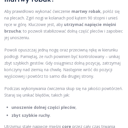
Aby prawidłowo wykonać ćwiczenie
martwy robak
, połóż się
na plecach. Zgiń nogi w kolanach pod kątem 90 stopni i unieś
ręce w górę. Kluczowe jest, aby
utrzymać napięcie mięśni
brzucha
; to pozwoli stabilizować dolną część pleców i zapobiec
jej unoszeniu.
Powoli opuszczaj jedną nogę oraz przeciwną rękę w kierunku
podłogi. Pamiętaj, że ruch powinien być kontrolowany – unikaj
zbyt szybkich gestów. Gdy osiągniesz dolną pozycję, zatrzymaj
kończyny nad ziemią na chwilę. Następnie wróć do pozycji
wyjściowej i powtórz to samo dla drugiej strony.
Podczas wykonywania ćwiczenia skup się na jakości powtórzeń.
Staraj się unikać błędów, takich jak:
unoszenie dolnej części pleców
,
zbyt szybkie ruchy
.
Utrzymuj stałe napięcie mięśni
core
przez cały czas trwania