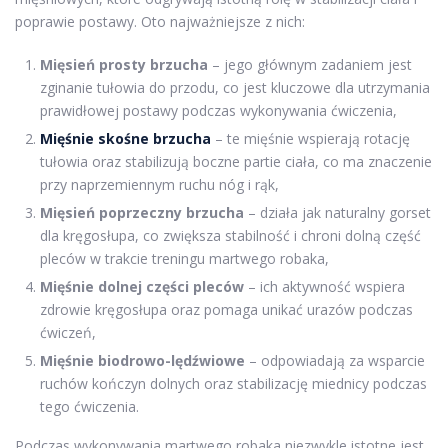
poprawie postawy. Oto najważniejsze z nich:
Mięsień prosty brzucha
– jego głównym zadaniem jest
zginanie tułowia do przodu, co jest kluczowe dla utrzymania
prawidłowej postawy podczas wykonywania ćwiczenia,
Mięśnie skośne brzucha
– te mięśnie wspierają rotację
tułowia oraz stabilizują boczne partie ciała, co ma znaczenie
przy naprzemiennym ruchu nóg i rąk,
Mięsień poprzeczny brzucha
– działa jak naturalny gorset
dla kręgosłupa, co zwiększa stabilność i chroni dolną część
pleców w trakcie treningu martwego robaka,
Mięśnie dolnej części pleców
– ich aktywność wspiera
zdrowie kręgosłupa oraz pomaga unikać urazów podczas
ćwiczeń,
Mięśnie biodrowo-lędźwiowe
– odpowiadają za wsparcie
ruchów kończyn dolnych oraz stabilizację miednicy podczas
tego ćwiczenia.
Podczas wykonywania martwego robaka niezwykle istotne jest,