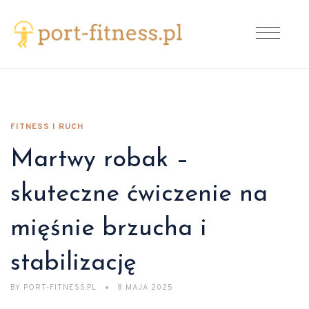
FITNESS I RUCH
Martwy robak –
skuteczne ćwiczenie na
mięśnie brzucha i
stabilizację
BY
PORT-FITNESS.PL
8 MAJA 2025