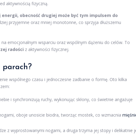
d aktywnością fizyczną.
j energii, obecność drugiej może być tym impulsem do
rdziej przyjemne oraz mniej monotonne, co sprzyja dłuższemu
ę na emocjonalnym wsparciu oraz wspólnym dążeniu do celów. To
zej radości
z aktywności fizycznej.
w parach?
nie wspólnego czasu i jednoczesne zadbanie o formę. Oto kilka
azem:
iebie i synchronizują ruchy, wykonując skłony, co świetnie angażuje
 nogami, oboje unosicie biodra, tworząc mostek, co wzmacnia
mięśni
ze z wyprostowanymi nogami, a druga trzyma jej stopy i delikatnie j