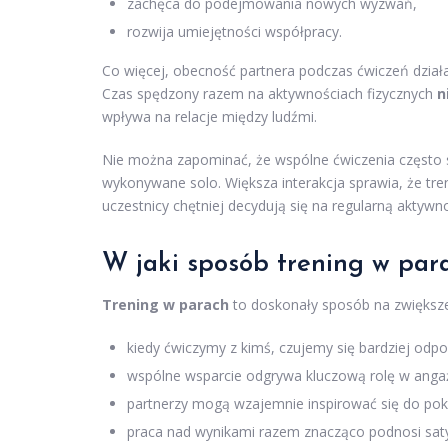
zachęca do podejmowania nowych wyzwań,
rozwija umiejętności współpracy.
Co więcej, obecność partnera podczas ćwiczeń dzia
Czas spędzony razem na aktywnościach fizycznych
n
wpływa na relacje między ludźmi.
Nie można zapominać, że wspólne ćwiczenia często 
wykonywane solo. Większa interakcja sprawia, że tren
uczestnicy chętniej decydują się na regularną aktywno
W jaki sposób trening w par
Trening w parach
to doskonały sposób na zwiększ
kiedy ćwiczymy z kimś, czujemy się bardziej odpo
wspólne wsparcie odgrywa kluczową rolę w ang
partnerzy mogą wzajemnie inspirować się do pok
praca nad wynikami razem znacząco podnosi satys