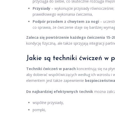
przyciąga do siebie, co skutecznie rozciąga mięśn
Przysiady
– wykonujcie przysiady równocześnie; 
prawidłowego wykonania ćwiczenia,
Podpór przodem z chwytem za nogi
– uczestn
co sprawia, że ćwiczenie staje się bardziej wymag
Zaleca się powtórzenie każdego ćwiczenia 15-20
kondycję fizyczną, ale także sprzyjają integracji pa
Jakie są techniki ćwiczeń w 
Techniki ćwiczeń w parach
koncentrują się na pły
aby dobierać współćwiczących według ich wzrostu i 
elementem jest także zapewnienie
bezpieczeństw
Do najbardziej efektywnych technik
można zalicz
wspólne przysiady,
pompki,