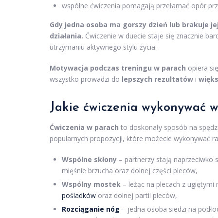
wspólne ćwiczenia pomagają przełamać opór prze
Gdy jedna osoba ma gorszy dzień lub brakuje je
działania.
Ćwiczenie w duecie staje się znacznie ba
utrzymaniu aktywnego stylu życia.
Motywacja podczas treningu w parach
opiera si
wszystko prowadzi do
lepszych rezultatów
i
więks
Jakie ćwiczenia wykonywać 
Ćwiczenia w parach
to doskonały sposób na spędze
popularnych propozycji, które możecie wykonywać r
Wspólne skłony
– partnerzy stają naprzeciwko s
mięśnie brzucha oraz dolnej części pleców,
Wspólny mostek
– leżąc na plecach z ugiętymi
pośladków
oraz dolnej partii pleców,
Rozciąganie nóg
– jedna osoba siedzi na podłod