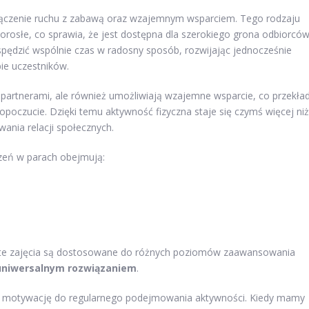
łączenie ruchu z zabawą oraz wzajemnym wsparciem. Tego rodzaju
rosłe, co sprawia, że jest dostępna dla szerokiego grona odbiorców
pędzić wspólnie czas w radosny sposób, rozwijając jednocześnie
ie uczestników.
y partnerami, ale również umożliwiają wzajemne wsparcie, co przekła
poczucie. Dzięki temu aktywność fizyczna staje się czymś więcej niż
ania relacji społecznych.
czeń w parach obejmują:
– te zajęcia są dostosowane do różnych poziomów zaawansowania
uniwersalnym rozwiązaniem
.
 motywację do regularnego podejmowania aktywności. Kiedy mamy