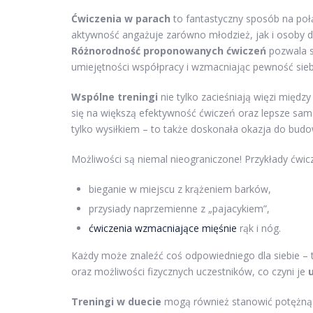
Ćwiczenia w parach
to fantastyczny sposób na po
aktywność angażuje zarówno młodzież, jak i osoby do
Różnorodność proponowanych ćwiczeń
pozwala s
umiejętności współpracy i wzmacniając pewność sieb
Wspólne treningi
nie tylko zacieśniają więzi międz
się na większą efektywność ćwiczeń oraz lepsze samo
tylko wysiłkiem – to także doskonała okazja do budow
Możliwości są niemal nieograniczone! Przykłady ćwi
bieganie w miejscu z krążeniem barków,
przysiady naprzemienne z „pajacykiem”,
ćwiczenia wzmacniające mięśnie
rąk i nóg.
Każdy może znaleźć coś odpowiedniego dla siebie 
oraz możliwości fizycznych uczestników, co czyni je
Treningi w duecie
mogą również stanowić potężną