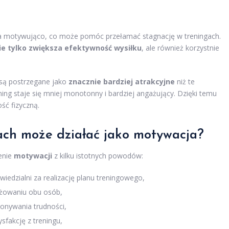
ła motywująco, co może pomóc przełamać stagnację w treningach.
ie tylko zwiększa efektywność wysiłku
, ale również korzystnie
są postrzegane jako
znacznie bardziej atrakcyjne
niż te
ing staje się mniej monotonny i bardziej angażujący. Dzięki temu
ść fizyczną.
ach może działać jako motywacja?
enie
motywacji
z kilku istotnych powodów:
wiedzialni za realizację planu treningowego,
ażowaniu obu osób,
onywania trudności,
fakcję z treningu,