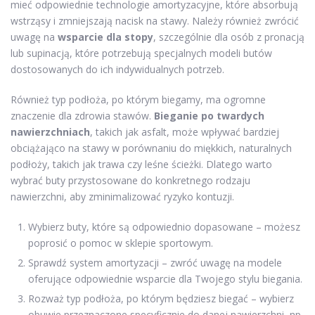
mieć odpowiednie technologie amortyzacyjne, które absorbują
wstrząsy i zmniejszają nacisk na stawy. Należy również zwrócić
uwagę na
wsparcie dla stopy
, szczególnie dla osób z pronacją
lub supinacją, które potrzebują specjalnych modeli butów
dostosowanych do ich indywidualnych potrzeb.
Również typ podłoża, po którym biegamy, ma ogromne
znaczenie dla zdrowia stawów.
Bieganie po twardych
nawierzchniach
, takich jak asfalt, może wpływać bardziej
obciążająco na stawy w porównaniu do miękkich, naturalnych
podłoży, takich jak trawa czy leśne ścieżki. Dlatego warto
wybrać buty przystosowane do konkretnego rodzaju
nawierzchni, aby zminimalizować ryzyko kontuzji.
Wybierz buty, które są odpowiednio dopasowane – możesz
poprosić o pomoc w sklepie sportowym.
Sprawdź system amortyzacji – zwróć uwagę na modele
oferujące odpowiednie wsparcie dla Twojego stylu biegania.
Rozważ typ podłoża, po którym będziesz biegać – wybierz
obuwie przeznaczone specyficznie do danej nawierzchni, np.