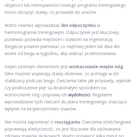
objętości lub intensywności nowego programu treningowego
może obciążyć stawy, co prowadzi do urazów.
Warto również wprowadzać
dni odpoczynku
w
harmonogramie treningowym. Odpoczynek jest kluczowy,
ponieważ pozwala mięśniom i stawom na regenerację.
Biegacze powinni planować co najmniej jeden lub dwa dni
wolne od biegu w tygodniu, aby uniknąć przetrenowania.
Innym istotnym elementem jest
wzmacnianie mięśni nóg
.
Silne mięśnie wspierają stawy skokowe, co pomaga w ich
stabilizacji podczas biegu. Ćwiczenia takie jak przysiady, wykroki
czy podnoszenie pięt są doskonałym sposobem na
wzmocnienie nóg i poprawę ich
wydolności
. Regularne
wprowadzanie tych ćwiczeń do planu treningowego znacząco
wpłynie na bezpieczeństwo stawów.
Nie można zapominać o
rozciąganiu
. Ćwiczenia stretchingowe
poprawiają elastyczność, co jest kluczowe dla zachowania
zdrowia stawów skokowych. Warto poświęcić kilka minut po