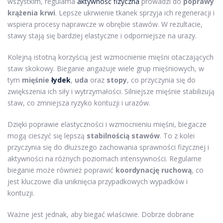
wszystkim, regularna
aktywność fizyczna
prowadzi do
poprawy
krążenia krwi
. Lepsze ukrwienie tkanek sprzyja ich regeneracji i
wspiera procesy naprawcze w obrębie stawów. W rezultacie,
stawy stają się bardziej elastyczne i odporniejsze na urazy.
Kolejną istotną korzyścią jest wzmocnienie mięśni otaczających
staw skokowy. Bieganie angażuje wiele grup mięśniowych, w
tym
mięśnie
łydek
,
uda
oraz
stopy
, co przyczynia się do
zwiększenia ich siły i wytrzymałości. Silniejsze mięśnie stabilizują
staw, co zmniejsza ryzyko kontuzji i urazów.
Dzięki poprawie elastyczności i wzmocnieniu mięśni, biegacze
mogą cieszyć się lepszą
stabilnością stawów
. To z kolei
przyczynia się do dłuższego zachowania sprawności fizycznej i
aktywności na różnych poziomach intensywności. Regularne
bieganie może również poprawić
koordynację ruchową
, co
jest kluczowe dla uniknięcia przypadkowych wypadków i
kontuzji.
Ważne jest jednak, aby biegać właściwie. Dobrze dobrane