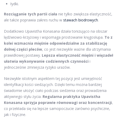
łydki.
Rozciąganie tych partii ciała
nie tylko zwiększa elastyczność,
ale także poprawia zakres ruchu w
stawach biodrowych
.
Dodatkowo Upavistha Konasana działa tonizująco na obszar
lędźwiowo-krzyżowy i wspomaga prostowanie kręgosłupa.
To z
kolei wzmacnia mięśnie odpowiedzialne za stabilizację
dolnej części pleców
, co jest niezwykle ważne dla utrzymania
prawidłowej postawy.
Lepsza elastyczność mięśni i więzadeł
ułatwia wykonywanie codziennych czynności
i
jednocześnie zmniejsza ryzyko urazów.
Niezwykle istotnym aspektem tej pozycji jest umiejętność
identyfikacji kości siedzących. Dzięki temu można bardziej
świadomie ułożyć ciało podczas siedzenia oraz prowadzenia
aktywnego stylu życia.
Regularna praktyka Upavistha
Konasana sprzyja poprawie równowagi oraz koncentracji
,
co przekłada się na lepsze samopoczucie zarówno psychiczne,
jak i fizyczne.