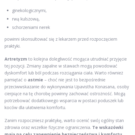
ginekologicznymi,
rwą kulszową,
schorzeniami nerek
powinni skonsultować się z lekarzem przed rozpoczęciem
praktyki.
Artretyzm
to kolejna dolegliwość mogąca utrudniać przyjęcie
tej pozycji. Zmiany zapalne w stawach mogą powodować
dyskomfort lub ból podczas rozciągania ciała. Warto również
pamiętać o
astmie
– choć nie jest to bezpośrednie
przeciwwskazanie do wykonywania Upavistha Konasana, osoby
cierpiące na tę chorobę powinny zachować ostrożność. Mogą
potrzebować dodatkowego wsparcia w postaci poduszek lub
koców dla ułatwienia komfortu.
Zanim rozpoczniesz praktykę, warto ocenić swój ogólny stan
zdrowia oraz wszelkie fizyczne ograniczenia.
Te wskazówki
mają na celu zapewnienie bezpieczeństwa i komfortu