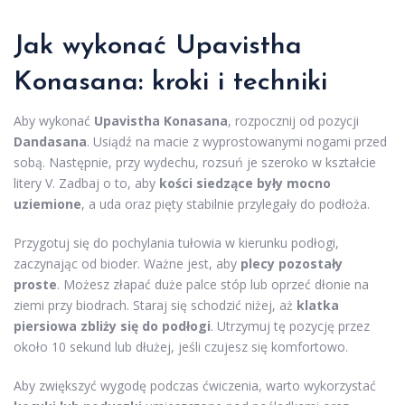
Jak wykonać Upavistha
Konasana: kroki i techniki
Aby wykonać
Upavistha Konasana
, rozpocznij od pozycji
Dandasana
. Usiądź na macie z wyprostowanymi nogami przed
sobą. Następnie, przy wydechu, rozsuń je szeroko w kształcie
litery V. Zadbaj o to, aby
kości siedzące były mocno
uziemione
, a uda oraz pięty stabilnie przylegały do podłoża.
Przygotuj się do pochylania tułowia w kierunku podłogi,
zaczynając od bioder. Ważne jest, aby
plecy pozostały
proste
. Możesz złapać duże palce stóp lub oprzeć dłonie na
ziemi przy biodrach. Staraj się schodzić niżej, aż
klatka
piersiowa zbliży się do podłogi
. Utrzymuj tę pozycję przez
około 10 sekund lub dłużej, jeśli czujesz się komfortowo.
Aby zwiększyć wygodę podczas ćwiczenia, warto wykorzystać