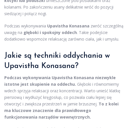
kocyki lub poduszki
umieszczone pod pośladkami oraz
kolanami. Po zakończeniu asany delikatnie wróć do pozycji
siedzącej i połącz nogi.
Podczas wykonywania
Upavistha Konasana
zwróć szczególną
uwagę na
głęboki i spokojny oddech
. Takie podejście
dodatkowo wspomoże relaksację zarówno ciała, jak i umysłu.
Jakie są techniki oddychania w
Upavistha Konasana?
Podczas wykonywania Upavistha Konasana niezwykle
istotne jest skupienie na oddechu.
Głęboki i równomierny
wdech sprzyja relaksacji oraz koncentracji. Warto unieść klatkę
piersiową i wydłużyć kręgosłup, co pozwala ciału lepiej się
otworzyć i zwiększa przestrzeń w jamie brzusznej.
To z kolei
ma kluczowe znaczenie dla prawidłowego
funkcjonowania narządów wewnętrznych.