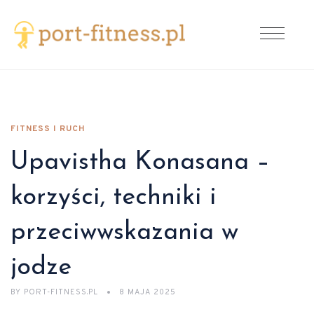
FITNESS I RUCH
Upavistha Konasana –
korzyści, techniki i
przeciwwskazania w
jodze
BY
PORT-FITNESS.PL
8 MAJA 2025