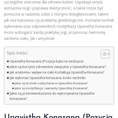
szczególne znaczenie dla zdrowia kobiet. Uspokaja umysł,
wzmacnia nogi i poprawia elastyczność, a także może być
pomocna w radzeniu sobie z różnymi dolegliwościami, takimi
jak rwa kulszowa czy problemy ginekologiczne. Poznanie technik
wykonania oraz odpowiednich modyfikacji Upavistha Konasana
może wzbogacić każdą praktykę jogi, przynosząc harmonię
zarówno ciału, jak i umysłowi.
Spis treści
Upavistha Konasana (Pozycja kąta na siedząco)
Jakie są korzyści zdrowotne związane z Upavistha Konasana?
Jak anatomia i wpływ na ciało kształtują Upavistha Konasana?
Jak wykonać Upavistha Konasana: kroki i techniki
Jakie są techniki oddychania w Upavistha Konasana?
Jakie są modyfikacje i warianty Upavistha Konasana?
Jakie są przeciwwskazania do wykonywania Upavistha
Konasana?
Upavistha Konasana (Pozycja