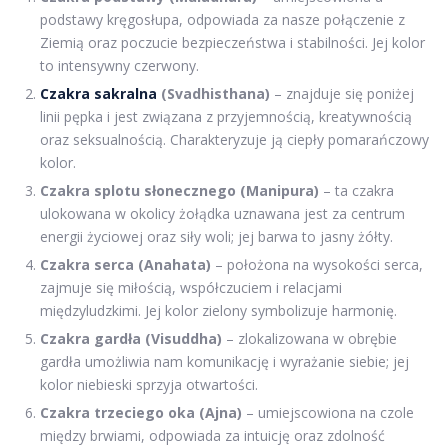
podstawy kręgosłupa, odpowiada za nasze połączenie z
Ziemią oraz poczucie bezpieczeństwa i stabilności. Jej kolor
to intensywny czerwony.
Czakra sakralna
(Svadhisthana)
– znajduje się poniżej
linii pępka i jest związana z przyjemnością, kreatywnością
oraz seksualnością. Charakteryzuje ją ciepły pomarańczowy
kolor.
Czakra splotu słonecznego (Manipura)
– ta czakra
ulokowana w okolicy żołądka uznawana jest za centrum
energii życiowej oraz siły woli; jej barwa to jasny żółty.
Czakra serca (Anahata)
– położona na wysokości serca,
zajmuje się miłością, współczuciem i relacjami
międzyludzkimi. Jej kolor zielony symbolizuje harmonię.
Czakra gardła (Visuddha)
– zlokalizowana w obrębie
gardła umożliwia nam komunikację i wyrażanie siebie; jej
kolor niebieski sprzyja otwartości.
Czakra trzeciego oka (Ajna)
– umiejscowiona na czole
między brwiami, odpowiada za intuicję oraz zdolność