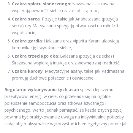
Czakra splotu słonecznego
: Navasana i Ustrasana
wspierają pewność siebie oraz osobistą moc,
Czakra serca
: Pozycje takie jak Anahatasana (pozycja
serca) czy Matsyasana sprzyjają otwartości na miłość i
współczucie,
Czakra gardła
: Halasana oraz Viparita Karani ułatwiają
komunikację i wyrażanie siebie,
Czakra trzeciego oka
: Balasana (pozycja dziecka) i
Śirszasana wspierają intuicję oraz wewnętrzną mądrość,
Czakra korony
: Medytacyjne asany, takie jak Padmasana,
promują duchowe połączenie i oświecenie.
Regularne wykonywanie tych asan
sprzyja lepszemu
przepływowi energii w ciele, co przekłada się na ogólne
polepszenie samopoczucia oraz zdrowia fizycznego i
psychicznego. Warto jednak pamiętać, że każda z tych pozycji
powinna być praktykowana z uwagą na indywidualne potrzeby
ciała, aby maksymalnie wykorzystać ich energetyczny potencjał.