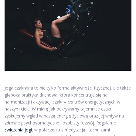
Joga czakralna to nie tylko forma aktywności fizycznej, ale także
głęboka praktyka duchowa, która koncentruje się na
harmonizacji i aktywacji czakr – centrów energetycznych w
naszym ciele. W miarę jak odkrywamy tajemnice czakr,
zyskujemy wgląd w naszą energię życiową oraz jej wpływ na
zdrowie psychosomatyczne i osobisty rozwój. Regularne
ćwiczenia jogi
, w połączeniu z medytacją i technikami