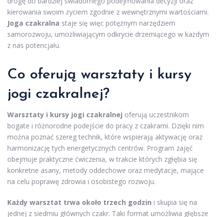
drogę do bardziej świadomego podejmowania decyzji oraz
kierowania swoim życiem zgodnie z wewnętrznymi wartościami.
Joga czakralna
staje się więc potężnym narzędziem
samorozwoju, umożliwiającym odkrycie drzemiącego w każdym
z nas potencjału.
Co oferują warsztaty i kursy
jogi czakralnej?
Warsztaty i kursy jogi czakralnej
oferują uczestnikom
bogate i różnorodne podejście do pracy z czakrami. Dzięki nim
można poznać szereg technik, które wspierają aktywację oraz
harmonizację tych energetycznych centrów. Program zajęć
obejmuje praktyczne ćwiczenia, w trakcie których zgłębia się
konkretne asany, metody oddechowe oraz medytacje, mające
na celu poprawę zdrowia i osobistego rozwoju.
Każdy warsztat trwa około trzech godzin
i skupia się na
jednej z siedmiu głównych czakr. Taki format umożliwia głębsze