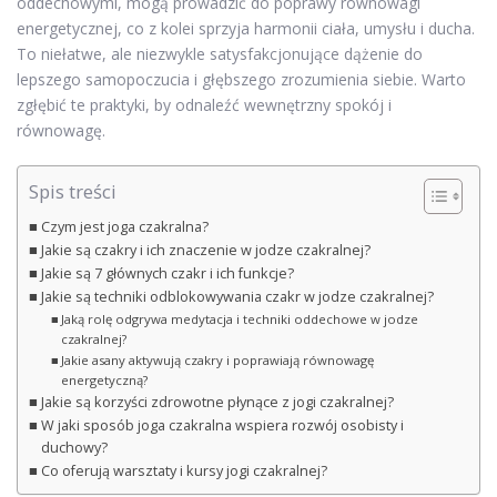
oddechowymi, mogą prowadzić do poprawy równowagi
energetycznej, co z kolei sprzyja harmonii ciała, umysłu i ducha.
To niełatwe, ale niezwykle satysfakcjonujące dążenie do
lepszego samopoczucia i głębszego zrozumienia siebie. Warto
zgłębić te praktyki, by odnaleźć wewnętrzny spokój i
równowagę.
Spis treści
Czym jest joga czakralna?
Jakie są czakry i ich znaczenie w jodze czakralnej?
Jakie są 7 głównych czakr i ich funkcje?
Jakie są techniki odblokowywania czakr w jodze czakralnej?
Jaką rolę odgrywa medytacja i techniki oddechowe w jodze
czakralnej?
Jakie asany aktywują czakry i poprawiają równowagę
energetyczną?
Jakie są korzyści zdrowotne płynące z jogi czakralnej?
W jaki sposób joga czakralna wspiera rozwój osobisty i
duchowy?
Co oferują warsztaty i kursy jogi czakralnej?