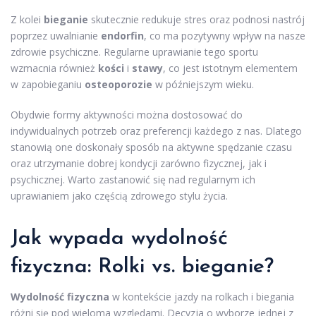
Z kolei
bieganie
skutecznie redukuje stres oraz podnosi nastrój
poprzez uwalnianie
endorfin
, co ma pozytywny wpływ na nasze
zdrowie psychiczne. Regularne uprawianie tego sportu
wzmacnia również
kości
i
stawy
, co jest istotnym elementem
w zapobieganiu
osteoporozie
w późniejszym wieku.
Obydwie formy aktywności można dostosować do
indywidualnych potrzeb oraz preferencji każdego z nas. Dlatego
stanowią one doskonały sposób na aktywne spędzanie czasu
oraz utrzymanie dobrej kondycji zarówno fizycznej, jak i
psychicznej. Warto zastanowić się nad regularnym ich
uprawianiem jako częścią zdrowego stylu życia.
Jak wypada wydolność
fizyczna: Rolki vs. bieganie?
Wydolność fizyczna
w kontekście jazdy na rolkach i biegania
różni się pod wieloma względami. Decyzja o wyborze jednej z