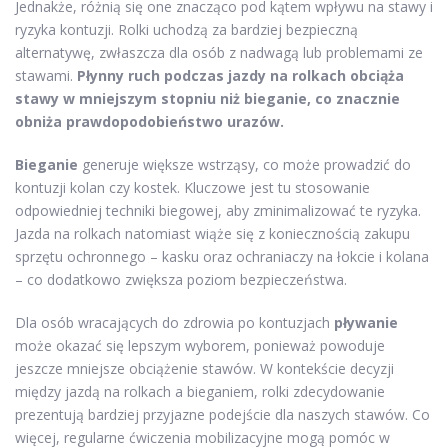
Jednakże, różnią się one znacząco pod kątem wpływu na stawy i
ryzyka kontuzji. Rolki uchodzą za bardziej bezpieczną
alternatywę, zwłaszcza dla osób z nadwagą lub problemami ze
stawami.
Płynny ruch podczas jazdy na rolkach obciąża
stawy w mniejszym stopniu niż bieganie, co znacznie
obniża prawdopodobieństwo urazów.
Bieganie
generuje większe wstrząsy, co może prowadzić do
kontuzji kolan czy kostek. Kluczowe jest tu stosowanie
odpowiedniej techniki biegowej, aby zminimalizować te ryzyka.
Jazda na rolkach natomiast wiąże się z koniecznością zakupu
sprzętu ochronnego – kasku oraz ochraniaczy na łokcie i kolana
– co dodatkowo zwiększa poziom bezpieczeństwa.
Dla osób wracających do zdrowia po kontuzjach
pływanie
może okazać się lepszym wyborem, ponieważ powoduje
jeszcze mniejsze obciążenie stawów. W kontekście decyzji
między jazdą na rolkach a bieganiem, rolki zdecydowanie
prezentują bardziej przyjazne podejście dla naszych stawów. Co
więcej, regularne ćwiczenia mobilizacyjne mogą pomóc w