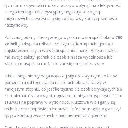
tych form aktywności może znacząco wpłynąć na efektywność
całego treningu. Obie dyscypliny angażują wiele grup
mięśniowych i przyczyniają się do poprawy kondycji sercowo-
naczyniowej.
Podczas godziny intensywnego wysiłku można spalić około
700
kalorii
jeżdżąc na rolkach, co czyni tę formę ruchu jedną z
najskuteczniejszych w kwestii spalania energii. Bieganie także
ma swoje zalety, jednak dla osób z niższą wydolnością lub
większą masą ciała może okazać się mniej efektywne.
Z kolei bieganie wymaga większej siły oraz wytrzymałości. W
odróżnieniu od tego, jazda na rolkach obciąża stawy w
mniejszym stopniu, co jest korzystne dla osób borykających się
z problemami stawowymi; regularne treningi mogą przynieść im
zauważalne poprawy w wydolności. Kluczowe w bieganiu są
technika oraz odpowiednie obuwie, które pomagają ograniczyć
ryzyko kontuzji związanych z nadmiernym obciążeniem.
Dodatkowo jazda na rolkach wspiera rozwój koordynacji i