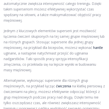
automatycznie zwiększa intensywność całego treningu. Dzięki
takim superseriom możesz efektywniej wykorzystać czas
spędzany na siłowni, a także maksymalizować objętość pracy
mięśniowej.
Jednym z kluczowych elementów superserii jest możliwość
łączenia ćwiczeń skupionych na tej samej grupie mięśniowej lub
na różnych grupach. Stosując superserie dla jednej grupy
mięśniowej, na przykład dla bicepsów, możesz wykonać
hantle
uginane, a następnie natychmiast przejść do uginania
nadgarstków. Taki sposób pracy sprzyja intensyfikacji
zmęczenia, co przekłada się na lepsze wyniki w budowaniu
masy mięśniowej.
Alternatywnie, wykonując superserie dla różnych grup
mięśniowych, na przykład łącząc
ćwiczenia
na klatkę piersiową z
ćwiczeniami na plecy, możesz efektywnie odpocząć którejś z
grup mięśniowych podczas pracy nad drugą. Dzięki temu nie
tylko oszczędzasz czas, ale również zwiększasz intensywność
treningu i poprawiasz ogólną wydolność swojego organizmu.