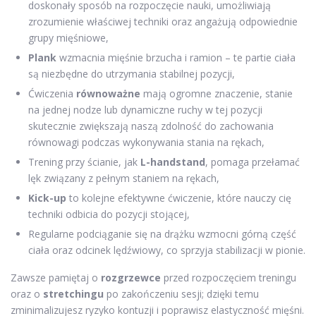
doskonały sposób na rozpoczęcie nauki, umożliwiają
zrozumienie właściwej techniki oraz angażują odpowiednie
grupy mięśniowe,
Plank
wzmacnia mięśnie brzucha i ramion – te partie ciała
są niezbędne do utrzymania stabilnej pozycji,
Ćwiczenia
równoważne
mają ogromne znaczenie, stanie
na jednej nodze lub dynamiczne ruchy w tej pozycji
skutecznie zwiększają naszą zdolność do zachowania
równowagi podczas wykonywania stania na rękach,
Trening przy ścianie, jak
L-handstand
, pomaga przełamać
lęk związany z pełnym staniem na rękach,
Kick-up
to kolejne efektywne ćwiczenie, które nauczy cię
techniki odbicia do pozycji stojącej,
Regularne podciąganie się na drążku wzmocni górną część
ciała oraz odcinek lędźwiowy, co sprzyja stabilizacji w pionie.
Zawsze pamiętaj o
rozgrzewce
przed rozpoczęciem treningu
oraz o
stretchingu
po zakończeniu sesji; dzięki temu
zminimalizujesz ryzyko kontuzji i poprawisz elastyczność mięśni.