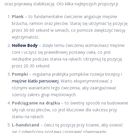
oraz poprawią stabilizację. Oto kilka najlepszych propozycji:
Plank
– to fundamentalne ćwiczenie angażuje mięśnie
brzucha, ramion oraz pleców. Staraj się utrzymać tę pozycję
przez 30-60 sekund w seriach, co pomoże zwiększyć twoją
wytrzymałość.
Hollow Body
– dzięki temu ćwiczeniu wzmacniasz mięśnie
core i uczysz się prawidłowej postawy ciała, co jest
niezbędne podczas stania na rękach. Utrzymuj tę pozycję
przez 20-30 sekund.
Pompki
– regularna praktyka pompków rozwija tricepsy i
mięśnie klatki piersiowej
. Warto eksperymentować z
różnymi wariantami tego ćwiczenia, aby zaangażować
szerszy zakres grup mięśniowych.
Podciąganie na drążku
– to świetny sposób na budowanie
siły rąk oraz pleców, co jest kluczowe dla sukcesu przy
staniu na rękach.
L-handstand
– ćwicz tę pozycję przy ścianie, aby oswoić
się z odwróconą postawą i poprawić równowagę.