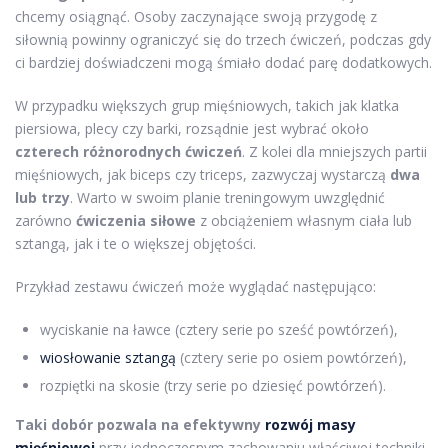
chcemy osiągnąć. Osoby zaczynające swoją przygodę z
siłownią powinny ograniczyć się do trzech ćwiczeń, podczas gdy
ci bardziej doświadczeni mogą śmiało dodać parę dodatkowych.
W przypadku większych grup mięśniowych, takich jak klatka
piersiowa, plecy czy barki, rozsądnie jest wybrać około
czterech różnorodnych ćwiczeń
. Z kolei dla mniejszych partii
mięśniowych, jak biceps czy triceps, zazwyczaj wystarczą
dwa
lub trzy
. Warto w swoim planie treningowym uwzględnić
zarówno
ćwiczenia siłowe
z obciążeniem własnym ciała lub
sztangą, jak i te o większej objętości.
Przykład zestawu ćwiczeń może wyglądać następująco:
wyciskanie na ławce (cztery serie po sześć powtórzeń),
wiosłowanie sztangą
(cztery serie po osiem powtórzeń),
rozpiętki na skosie (trzy serie po dziesięć powtórzeń).
Taki dobór pozwala na efektywny
rozwój masy
mięśniowej
przy jednoczesnym zachowaniu właściwej techniki