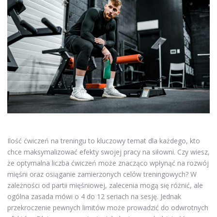
Ilość ćwiczeń na treningu to kluczowy temat dla każdego, kto
chce maksymalizować efekty swojej pracy na siłowni. Czy wiesz,
że optymalna liczba ćwiczeń może znacząco wpłynąć na rozwój
mięśni oraz osiąganie zamierzonych celów treningowych? W
zależności od partii mięśniowej, zalecenia mogą się różnić, ale
ogólna zasada mówi o 4 do 12 seriach na sesję. Jednak
przekroczenie pewnych limitów może prowadzić do odwrotnych