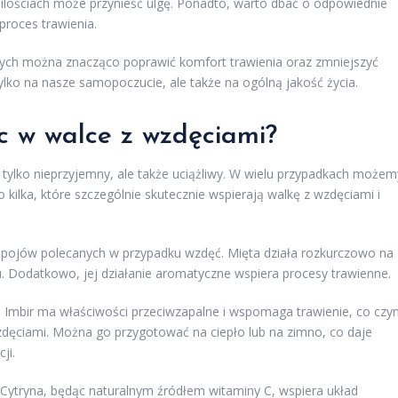
h ilościach może przynieść ulgę. Ponadto, warto dbać o odpowiednie
roces trawienia.
ch można znacząco poprawić komfort trawienia oraz zmniejszyć
lko na nasze samopoczucie, ale także na ogólną jakość życia.
 w walce z wzdęciami?
tylko nieprzyjemny, ale także uciążliwy. W wielu przypadkach możem
kilka, które szczególnie skutecznie wspierają walkę z wzdęciami i
napojów polecanych w przypadku wzdęć. Mięta działa rozkurczowo na
. Dodatkowo, jej działanie aromatyczne wspiera procesy trawienne.
. Imbir ma właściwości przeciwzapalne i wspomaga trawienie, co czyn
dęciami. Można go przygotować na ciepło lub na zimno, co daje
ji.
 Cytryna, będąc naturalnym źródłem witaminy C, wspiera układ