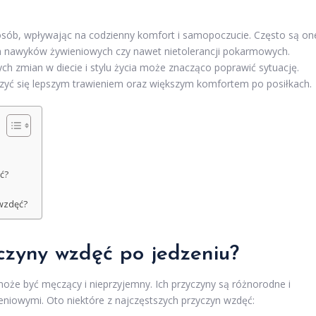
 osób, wpływając na codzienny komfort i samopoczucie. Często są on
h nawyków żywieniowych czy nawet nietolerancji pokarmowych.
ch zmian w diecie i stylu życia może znacząco poprawić sytuację.
eszyć się lepszym trawieniem oraz większym komfortem po posiłkach.
ć?
wzdęć?
yczyny wzdęć po jedzeniu?
oże być męczący i nieprzyjemny. Ich przyczyny są różnorodne i
eniowymi. Oto niektóre z najczęstszych przyczyn wzdęć: