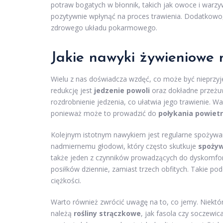
potraw bogatych w błonnik, takich jak owoce i warzy
pozytywnie wpłynąć na proces trawienia. Dodatkowo
zdrowego układu pokarmowego.
Jakie nawyki żywieniowe
Wielu z nas doświadcza wzdęć, co może być nieprzyj
redukcję jest
jedzenie powoli
oraz dokładne przeżu
rozdrobnienie jedzenia, co ułatwia jego trawienie. 
ponieważ może to prowadzić do
połykania powiet
Kolejnym istotnym nawykiem jest regularne spożywan
nadmiernemu głodowi, który często skutkuje
spożyw
także jeden z czynników prowadzących do dyskomfort
posiłków dziennie, zamiast trzech obfitych. Takie pod
ciężkości.
Warto również zwrócić uwagę na to, co jemy. Niektó
należą
rośliny strączkowe
, jak fasola czy soczewic