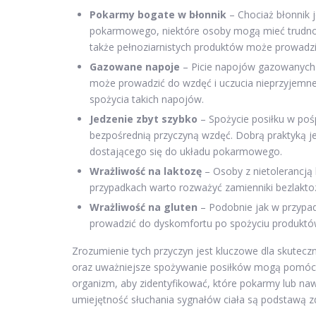
Pokarmy bogate w błonnik
– Chociaż błonnik 
pokarmowego, niektóre osoby mogą mieć trudnośc
także pełnoziarnistych produktów może prowadz
Gazowane napoje
– Picie napojów gazowanych 
może prowadzić do wzdęć i uczucia nieprzyjemn
spożycia takich napojów.
Jedzenie zbyt szybko
– Spożycie posiłku w poś
bezpośrednią przyczyną wzdęć. Dobrą praktyką je
dostającego się do układu pokarmowego.
Wrażliwość na laktozę
– Osoby z nietolerancją
przypadkach warto rozważyć zamienniki bezlakto
Wrażliwość na gluten
– Podobnie jak w przypad
prowadzić do dyskomfortu po spożyciu produktów 
Zrozumienie tych przyczyn jest kluczowe dla skutec
oraz uważniejsze spożywanie posiłków mogą pomóc
organizm, aby zidentyfikować, które pokarmy lub na
umiejętność słuchania sygnałów ciała są podstawą zd