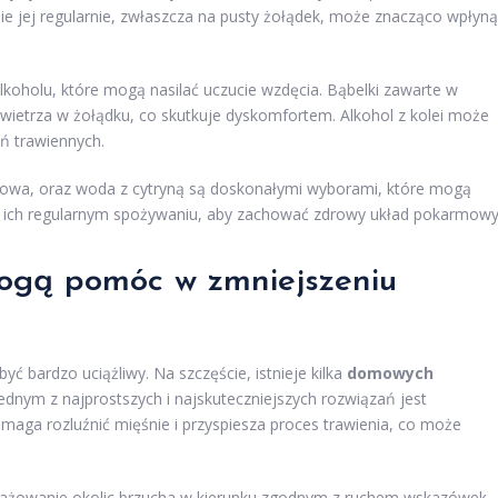
ie jej regularnie, zwłaszcza na pusty żołądek, może znacząco wpłyn
oholu, które mogą nasilać uczucie wzdęcia. Bąbelki zawarte w
etrza w żołądku, co skutkuje dyskomfortem. Alkohol z kolei może
ń trawiennych.
rowa, oraz woda z cytryną są doskonałymi wyborami, które mogą
o ich regularnym spożywaniu, aby zachować zdrowy układ pokarmowy
ogą pomóc w zmniejszeniu
ć bardzo uciążliwy. Na szczęście, istnieje kilka
domowych
ednym z najprostszych i najskuteczniejszych rozwiązań jest
omaga rozluźnić mięśnie i przyspiesza proces trawienia, co może
sażowanie okolic brzucha w kierunku zgodnym z ruchem wskazówek