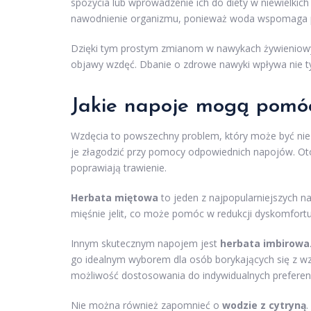
spożycia lub wprowadzenie ich do diety w niewielkic
nawodnienie organizmu, ponieważ woda wspomaga p
Dzięki tym prostym zmianom w nawykach żywieniowy
objawy wzdęć. Dbanie o zdrowe nawyki wpływa nie ty
Jakie napoje mogą pomóc
Wzdęcia to powszechny problem, który może być nie 
je złagodzić przy pomocy odpowiednich napojów. Oto 
poprawiają trawienie.
Herbata miętowa
to jeden z najpopularniejszych 
mięśnie jelit, co może pomóc w redukcji dyskomfortu
Innym skutecznym napojem jest
herbata imbirowa
go idealnym wyborem dla osób borykających się z wz
możliwość dostosowania do indywidualnych preferenc
Nie można również zapomnieć o
wodzie z cytryną
.