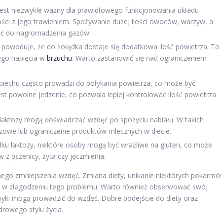
jest niezwykle ważny dla prawidłowego funkcjonowania układu
i z jego trawieniem. Spożywanie dużej ilości owoców, warzyw, a
ić do nagromadzenia gazów.
powoduje, że do żołądka dostaje się dodatkowa ilość powietrza. To
ego napięcia w
brzuchu
. Warto zastanowić się nad ograniczeniem
piechu często prowadzi do połykania powietrza, co może być
st powolne jedzenie, co pozwala lepiej kontrolować ilość powietrza
 laktozy mogą doświadczać wzdęć po spożyciu nabiału. W takich
zowe lub ograniczenie produktów mlecznych w diecie.
ku laktozy, niektóre osoby mogą być wrażliwe na gluten, co może
z pszenicy, żyta czy jęczmienia.
znego zmniejszenia wzdęć. Zmiana diety, unikanie niektórych pokarm
 w złagodzeniu tego problemu. Warto również obserwować swój
wyki mogą prowadzić do wzdęć. Dobre podejście do diety oraz
rowego stylu życia.