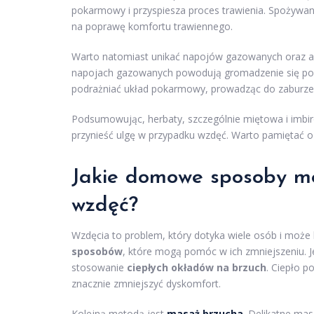
pokarmowy i przyspiesza proces trawienia. Spożywan
na poprawę komfortu trawiennego.
Warto natomiast unikać napojów gazowanych oraz alk
napojach gazowanych powodują gromadzenie się powi
podrażniać układ pokarmowy, prowadząc do zaburze
Podsumowując, herbaty, szczególnie miętowa i imbi
przynieść ulgę w przypadku wzdęć. Warto pamiętać 
Jakie domowe sposoby m
wzdęć?
Wzdęcia to problem, który dotyka wiele osób i może by
sposobów
, które mogą pomóc w ich zmniejszeniu. J
stosowanie
ciepłych okładów na brzuch
. Ciepło p
znacznie zmniejszyć dyskomfort.
Kolejną metodą jest
masaż brzucha
. Delikatne ma