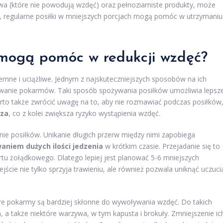
wa (które nie powodują wzdęć) oraz pełnoziarniste produkty, może
, regularne posiłki w mniejszych porcjach mogą pomóc w utrzymaniu
 mogą pomóc w redukcji wzdęć?
emne i uciążliwe. Jednym z najskuteczniejszych sposobów na ich
wanie pokarmów. Taki sposób spożywania posiłków umożliwia lepsz
Warto także zwrócić uwagę na to, aby nie rozmawiać podczas posiłków
rza
, co z kolei zwiększa ryzyko wystąpienia wzdęć.
ie posiłków. Unikanie długich przerw między nimi zapobiega
aniem dużych ilości jedzenia
w krótkim czasie. Przejadanie się to
u żołądkowego. Dlatego lepiej jest planować 5-6 mniejszych
ejście nie tylko sprzyja trawieniu, ale również pozwala uniknąć uczuci
re pokarmy są bardziej skłonne do wywoływania wzdęć. Do takich
a, a także niektóre warzywa, w tym kapusta i brokuły. Zmniejszenie ic