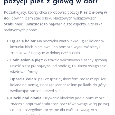
pozycji pies z głową w dół?
Początkujący, którzy chcą spróbować pozycji
Pies z głową w
dół
, powinni pamiętać o kilku kluczowych wskazówkach.
Stabilność
i
uważność
to najważniejsze aspekty. Oto kilka
praktycznych porad:
Ugięcie kolan
: Na początku warto lekko ugiąć kolana w
kierunku klatki piersiowej, co pomoże wydłużyć plecy i
zredukować napięcie w dolnej części ciała.
Podniesienie pięt
: W trakcie wykonywania asany spróbuj
unieść pięty jak najwyżej od podłogi; to ułatwi osiągnięcie
właściwej formy.
Oparcie kolan
: Jeśli czujesz dyskomfort, możesz opuścić
kolana na ziemię, unosząc jednocześnie pośladki do góry i
wydłużając ramiona przed siebie.
Klocki pod dłonie
: Używanie klocków pod dłońmi może
znacznie poprawić stabilność oraz równowagę w tej pozycji,
co jest szczególnie korzystne dla osób stawiających