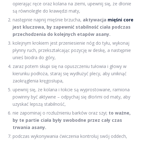
opierając ręce oraz kolana na ziemi, upewnij się, że dłonie
są równoległe do krawędzi maty,
następnie napnij mięśnie brzucha,
aktywacja
mięśni core
jest kluczowa, by zapewnić stabilność ciała podczas
przechodzenia do kolejnych etapów asany.
kolejnym krokiem jest przeniesienie nóg do tyłu, wykonaj
płynny ruch, przekształcając pozycję w deskę, a następnie
unieś biodra do góry,
zaraz potem skupi się na opuszczeniu tułowia i głowy w
kierunku podłoża, staraj się wydłużyć plecy, aby uniknąć
zaokrąglenia kręgosłupa,
upewnij się, że kolana i łokcie są wyprostowane, ramiona
powinny być aktywne – odpychaj się dłońmi od maty, aby
uzyskać lepszą stabilność,
nie zapominaj o rozluźnieniu barków oraz szyi;
to ważne,
by te partie ciała były swobodne przez cały czas
trwania asany.
podczas wykonywania ćwiczenia kontroluj swój oddech,