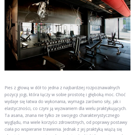
Pies z głową w dół to jedna z najbardziej rozpoznawalnych
pozycji jogi, która łączy w sobie prostotę i głęboką moc. Choć
wydaje się łatwa do wykonania, wymaga zarówno siły, jak i
elastyczności, co czyni ją wyzwaniem dla wielu praktykujących.
Ta asana, znana nie tylko ze swojego charakterystycznego
wyglądu, ma wiele korzyści zdrowotnych, od poprawy postawy
ciała po wspieranie trawienia. Jednak z jej praktyką wiążą się