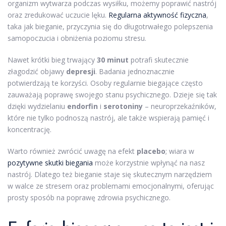
organizm wytwarza podczas wysiłku, możemy poprawić nastrój
oraz zredukować uczucie lęku.
Regularna aktywność fizyczna
,
taka jak bieganie, przyczynia się do długotrwałego polepszenia
samopoczucia i obniżenia poziomu stresu.
Nawet krótki bieg trwający
30 minut
potrafi skutecznie
złagodzić objawy
depresji
. Badania jednoznacznie
potwierdzają te korzyści. Osoby regularnie biegające często
zauważają poprawę swojego stanu psychicznego. Dzieje się tak
dzięki wydzielaniu
endorfin
i
serotoniny
– neuroprzekaźników,
które nie tylko podnoszą nastrój, ale także wspierają pamięć i
koncentrację.
Warto również zwrócić uwagę na efekt
placebo
; wiara w
pozytywne skutki biegania
może korzystnie wpłynąć na nasz
nastrój. Dlatego też bieganie staje się skutecznym narzędziem
w walce ze stresem oraz problemami emocjonalnymi, oferując
prosty sposób na poprawę zdrowia psychicznego.