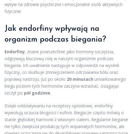
wpływ na zdrowie psychiczne i emocjonalne osób aktywnych
fizycznie.
Jak endorfiny wpływają na
organizm podczas biegania?
Endorfiny
, znane powszechnie jako hormony szczęścia,
odgrywają kluczową rolę w naszym organizmie podczas
biegania. Ich uwalnianie następuje w odpowiedzi na wysiłek
fizyczny, co skutkuje zmniejszeniem odczuwania bólu oraz
poprawą nastroju. Już po około
20 minutach
umiarkowanego
biegu poziom tych hormonów zaczyna wzrastać, osiągając
szczyt po
pół godzinie
.
Dzięki oddziaływaniu na receptory opioidowe, endorfiny
wywołują uczucia błogości i euforii. Biegacze często mówią o
stanie głębokiej harmonii z własnym ciałem. Regularne bieganie
nie tylko zwiększa produkcję tych wspaniałych hormonów, ale
również przyczynia się do długofalowej poprawy samopoczucia