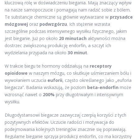
kluczową rolę w doświadczeniu biegania. Mają znaczący wpływ
na nasze samopoczucie i pomagają nam radzić sobie z bólem.
Te substancje chemiczne są głównie wytwarzane w
przysadce
mózgowej
oraz
podwzgórzu
. Ich stężenie wzrasta
szczególnie podczas intensywnego wysiłku fizycznego, jakim
jest bieganie. Już po około
20 minutach
aktywności można
dostrzec zwiększoną produkcję endorfin, a szczyt ich
wydzielania przypada na około
30 minut
.
W trakcie biegu te hormony oddziałują na
receptory
opioidowe
w naszym mózgu, co skutkuje uśmierzaniem bólu i
wywołaniem uczucia
euforii
, często określanego jako „euforia
biegacza”. Badania wskazują, że poziom
beta-endorfin
może
wzrosnąć nawet o
200%
przy długotrwałym i intensywnym
wysiłku.
Długodystansowi biegacze zazwyczaj czerpią korzyści z tych
pozytywnych efektów. Uczucie radości i motywacja do
podejmowania kolejnych treningów znacznie się poprawiają.
Regularne bieganie sprzyja produkcji endorfin, co ma korzystny