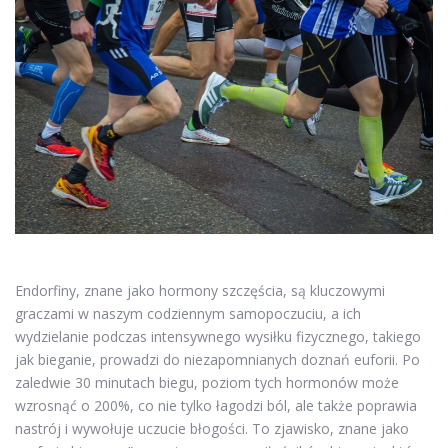
Endorfiny, znane jako hormony szczęścia, są kluczowymi
graczami w naszym codziennym samopoczuciu, a ich
wydzielanie podczas intensywnego wysiłku fizycznego, takiego
jak bieganie, prowadzi do niezapomnianych doznań euforii. Po
zaledwie 30 minutach biegu, poziom tych hormonów może
wzrosnąć o 200%, co nie tylko łagodzi ból, ale także poprawia
nastrój i wywołuje uczucie błogości. To zjawisko, znane jako