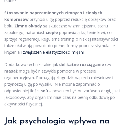
tkanek.
Stosowanie naprzemiennych zimnych i ciepłych
kompresów
przynosi ulgę poprzez redukcję obrzęków oraz
bólu.
Zimne okłady
są skuteczne w zmniejszaniu stanu
zapalnego, natomiast
ciepłe
poprawiają krążenie krwi, co
sprzyja regeneracji. Regularne treningi o niskiej intensywności
także ułatwiają powrót do pełnej formy poprzez stymulację
krążenia i
zwiększenie elastyczności mięśni
.
Dodatkowo techniki takie jak
delikatne rozciąganie
czy
masaż
mogą być niezwykle pomocne w procesie
regeneracyjnym. Pomagają złagodzić napięcia mięśniowe i
przynoszą ulgę po wysiłku. Nie można zapominać o
odpowiedniej ilości
snù
– powinien być on zarówno długi, jak i
jakościowy, aby organizm miał czas na pełną odbudowę po
aktywności fizycznej.
Jak psychologia wpływa na