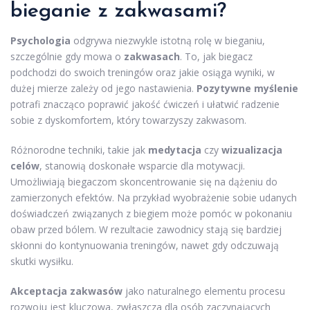
bieganie z zakwasami?
Psychologia
odgrywa niezwykle istotną rolę w bieganiu,
szczególnie gdy mowa o
zakwasach
. To, jak biegacz
podchodzi do swoich treningów oraz jakie osiąga wyniki, w
dużej mierze zależy od jego nastawienia.
Pozytywne myślenie
potrafi znacząco poprawić jakość ćwiczeń i ułatwić radzenie
sobie z dyskomfortem, który towarzyszy zakwasom.
Różnorodne techniki, takie jak
medytacja
czy
wizualizacja
celów
, stanowią doskonałe wsparcie dla motywacji.
Umożliwiają biegaczom skoncentrowanie się na dążeniu do
zamierzonych efektów. Na przykład wyobrażenie sobie udanych
doświadczeń związanych z biegiem może pomóc w pokonaniu
obaw przed bólem. W rezultacie zawodnicy stają się bardziej
skłonni do kontynuowania treningów, nawet gdy odczuwają
skutki wysiłku.
Akceptacja zakwasów
jako naturalnego elementu procesu
rozwoju jest kluczowa, zwłaszcza dla osób zaczynających