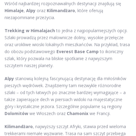
Wśród najbardziej rozpoznawalnych destynacji znajdują się
Himalaje
,
Alpy
oraz
Kilimandżaro
, które oferują
niezapomniane przeżycia.
Trekking w Himalajach
to jedna z najpopularniejszych opcji.
Szlaki prowadzą przez malownicze doliny, wysokie przełęcze
oraz urokliwe wioski lokalnych mieszkańców. Na przykład, trasa
do obozu podstawowego
Everest Base Camp
to ikoniczny
szlak, który pozwala na bliskie spotkanie z najwyższym
szczytem naszej planety.
Alpy
stanowią kolejną fascynującą destynację dla miłośników
pieszych wędrówek. Znajdziemy tam niezwykle różnorodne
szlaki – od tych łatwych po znacznie bardziej wymagające – a
także zapierające dech w piersiach widoki na majestatyczne
góry i krystaliczne jeziora. Szczególnie popularne są regiony
Dolomitów
we Włoszech oraz
Chamonix
we Francji.
Kilimandżaro
, najwyższy szczyt Afryki, stawia przed wieloma
trekkerami niemałe wyzwanie. Trasa na sam szczyt przebiega