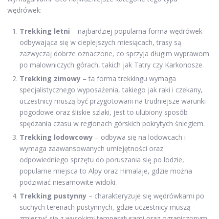
wędrówek:
Trekking letni
– najbardziej popularna forma wędrówek
odbywająca się w cieplejszych miesiącach, trasy są
zazwyczaj dobrze oznaczone, co sprzyja długim wyprawom
po malowniczych górach, takich jak Tatry czy Karkonosze.
Trekking zimowy
– ta forma trekkingu wymaga
specjalistycznego wyposażenia, takiego jak raki i czekany,
uczestnicy muszą być przygotowani na trudniejsze warunki
pogodowe oraz śliskie szlaki, jest to ulubiony sposób
spędzania czasu w regionach górskich pokrytych śniegiem.
Trekking lodowcowy
– odbywa się na lodowcach i
wymaga zaawansowanych umiejętności oraz
odpowiedniego sprzętu do poruszania się po lodzie,
popularne miejsca to Alpy oraz Himalaje, gdzie można
podziwiać niesamowite widoki.
Trekking pustynny
– charakteryzuje się wędrówkami po
suchych terenach pustynnych, gdzie uczestnicy muszą
zmierzyć się z wysokimi temperaturami oraz ograniczonym