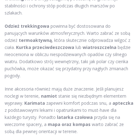
stabilności i ochrony stóp podczas długich marszów po
szlakach.
Odzież trekkingowa
powinna być dostosowana do
panujących warunków atmosferycznych. Warto zabrać ze sobą
odzież
termoaktywną
, która skutecznie odprowadza wilgoć z
ciała.
Kurtka przeciwdeszczowa
lub
wiatroszczelna
będzie
nieoceniona w obliczu niespodziewanych opadów czy silnego
wiatru. Dodatkowo strój wewnętrzny, taki jak polar czy cienka
puchówka, może okazać się przydatny przy nagłych zmianach
pogody.
Inne akcesoria również mają duże znaczenie. Jeśli planujesz
noclegi w terenie,
namiot
stanie się niezbędnym elementem
wyprawy.
Karimata
zapewni komfort podczas snu, a
apteczka
z podstawowymi lekami i opatrunkami to must-have dla
każdego turysty. Ponadto
latarka czołowa
przyda się na
wieczorne spacery, a
mapa oraz kompas
warto zabrać ze
sobą dla pewnej orientacji w terenie.