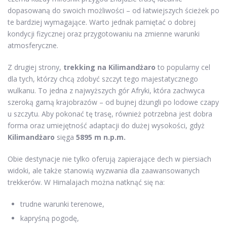
dopasowaną do swoich możliwości – od łatwiejszych ścieżek po
te bardziej wymagające. Warto jednak pamiętać o dobrej
kondycji fizycznej oraz przygotowaniu na zmienne warunki
atmosferyczne.
Z drugiej strony,
trekking na Kilimandżaro
to popularny cel
dla tych, którzy chcą zdobyć szczyt tego majestatycznego
wulkanu. To jedna z najwyższych gór Afryki, która zachwyca
szeroką gamą krajobrazów – od bujnej dżungli po lodowe czapy
u szczytu. Aby pokonać tę trasę, również potrzebna jest dobra
forma oraz umiejętność adaptacji do dużej wysokości, gdyż
Kilimandżaro
sięga
5895 m n.p.m.
Obie destynacje nie tylko oferują zapierające dech w piersiach
widoki, ale także stanowią wyzwania dla zaawansowanych
trekkerów. W Himalajach można natknąć się na:
trudne warunki terenowe,
kapryśną pogodę,