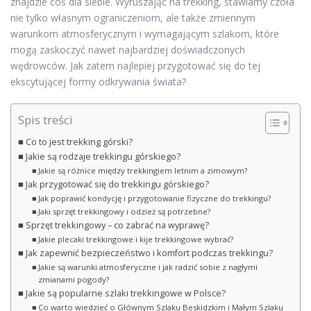
znajdzie coś dla siebie. Wyruszając na trekking, stawiamy czoła
nie tylko własnym ograniczeniom, ale także zmiennym
warunkom atmosferycznym i wymagającym szlakom, które
mogą zaskoczyć nawet najbardziej doświadczonych
wędrowców. Jak zatem najlepiej przygotować się do tej
ekscytującej formy odkrywania świata?
Spis treści
Co to jest trekking górski?
Jakie są rodzaje trekkingu górskiego?
Jakie są różnice między trekkingiem letnim a zimowym?
Jak przygotować się do trekkingu górskiego?
Jak poprawić kondycję i przygotowanie fizyczne do trekkingu?
Jaki sprzęt trekkingowy i odzież są potrzebne?
Sprzęt trekkingowy – co zabrać na wyprawę?
Jakie plecaki trekkingowe i kije trekkingowe wybrać?
Jak zapewnić bezpieczeństwo i komfort podczas trekkingu?
Jakie są warunki atmosferyczne i jak radzić sobie z nagłymi
zmianami pogody?
Jakie są popularne szlaki trekkingowe w Polsce?
Co warto wiedzieć o Głównym Szlaku Beskidzkim i Małym Szlaku