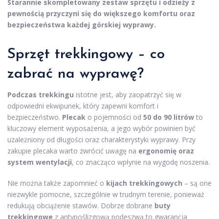
Starannie skompletowany zestaw sprzętu i odzieży z
pewnością przyczyni się do większego komfortu oraz
bezpieczeństwa każdej górskiej wyprawy.
Sprzęt trekkingowy – co
zabrać na wyprawę?
Podczas trekkingu
istotne jest, aby zaopatrzyć się w
odpowiedni ekwipunek, który zapewni komfort i
bezpieczeństwo.
Plecak
o pojemności od
50 do 90 litrów
to
kluczowy element wyposażenia, a jego wybór powinien być
uzależniony od długości oraz charakterystyki wyprawy. Przy
zakupie plecaka warto zwrócić uwagę na
ergonomię oraz
system wentylacji
, co znacząco wpłynie na wygodę noszenia.
Nie można także zapomnieć o
kijach trekkingowych
– są one
niezwykle pomocne, szczególnie w trudnym terenie, ponieważ
redukują obciążenie stawów. Dobrze dobrane
buty
trekkingowe
z antypoślizgową podeszwą to gwarancja