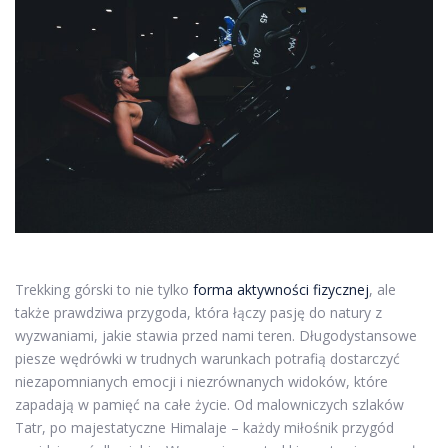
Trekking górski to nie tylko
forma aktywności fizycznej
, ale
także prawdziwa przygoda, która łączy pasję do natury z
wyzwaniami, jakie stawia przed nami teren. Długodystansowe
piesze wędrówki w trudnych warunkach potrafią dostarczyć
niezapomnianych emocji i niezrównanych widoków, które
zapadają w pamięć na całe życie. Od malowniczych szlaków
Tatr, po majestatyczne Himalaje – każdy miłośnik przygód