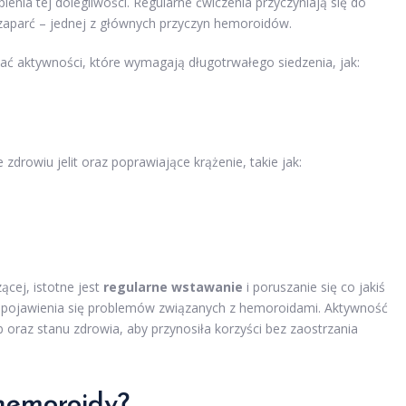
nia tej dolegliwości. Regularne ćwiczenia przyczyniają się do
 zaparć – jednej z głównych przyczyn hemoroidów.
ć aktywności, które wymagają długotrwałego siedzenia, jak:
zdrowiu jelit oraz poprawiające krążenie, takie jak:
ącej, istotne jest
regularne wstawanie
i poruszanie się co jakiś
o pojawienia się problemów związanych z hemoroidami. Aktywność
oraz stanu zdrowia, aby przynosiła korzyści bez zaostrzania
hemoroidy?