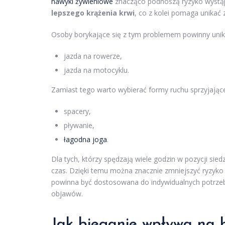
nawyki żywieniowe
znacząco podnoszą ryzyko wystąpie
lepszego krążenia krwi
, co z kolei pomaga unikać
Osoby borykające się z tym problemem powinny unika
jazda na rowerze,
jazda na motocyklu.
Zamiast tego warto wybierać formy ruchu sprzyjające 
spacery,
pływanie,
łagodna joga
.
Dla tych, którzy spędzają wiele godzin w pozycji siedz
czas. Dzięki temu można znacznie zmniejszyć ryzyk
powinna być dostosowana do indywidualnych potrzeb 
objawów.
Jak bieganie wpływa na 