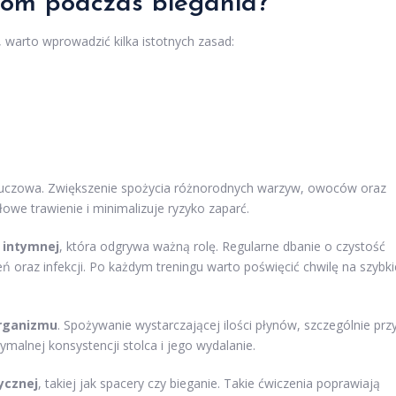
dom podczas biegania?
 warto wprowadzić kilka istotnych zasad:
kluczowa. Zwiększenie spożycia różnorodnych warzyw, owoców oraz
owe trawienie i minimalizuje ryzyko zaparć.
 intymnej
, która odgrywa ważną rolę. Regularne dbanie o czystość
oraz infekcji. Po każdym treningu warto poświęcić chwilę na szybki
rganizmu
. Spożywanie wystarczającej ilości płynów, szczególnie prz
malnej konsystencji stolca i jego wydalanie.
ycznej
, takiej jak spacery czy bieganie. Takie ćwiczenia poprawiają