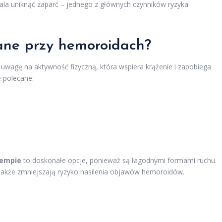
zwala uniknąć zaparć – jednego z głównych czynników ryzyka
zane przy hemoroidach?
uwagę na aktywność fizyczną, która wspiera krążenie i zapobiega
e polecane:
tempie
to doskonałe opcje, ponieważ są łagodnymi formami ruchu.
e także zmniejszają ryzyko nasilenia objawów hemoroidów.