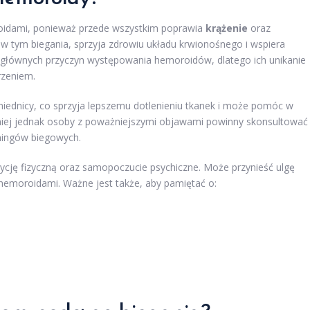
idami, ponieważ przede wszystkim poprawia
krążenie
oraz
, w tym biegania, sprzyja zdrowiu układu krwionośnego i wspiera
 z głównych przyczyn występowania hemoroidów, dlatego ich unikanie
rzeniem.
miednicy, co sprzyja lepszemu dotlenieniu tkanek i może pomóc w
niej jednak osoby z poważniejszymi objawami powinny skonsultować
ningów biegowych.
cję fizyczną oraz samopoczucie psychiczne. Może przynieść ulgę
emoroidami. Ważne jest także, aby pamiętać o: