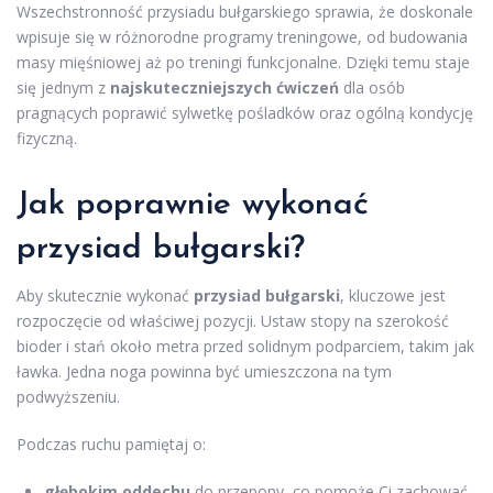
Wszechstronność przysiadu bułgarskiego sprawia, że doskonale
wpisuje się w różnorodne programy treningowe, od budowania
masy mięśniowej aż po treningi funkcjonalne. Dzięki temu staje
się jednym z
najskuteczniejszych ćwiczeń
dla osób
pragnących poprawić sylwetkę pośladków oraz ogólną kondycję
fizyczną.
Jak poprawnie wykonać
przysiad bułgarski?
Aby skutecznie wykonać
przysiad bułgarski
, kluczowe jest
rozpoczęcie od właściwej pozycji. Ustaw stopy na szerokość
bioder i stań około metra przed solidnym podparciem, takim jak
ławka. Jedna noga powinna być umieszczona na tym
podwyższeniu.
Podczas ruchu pamiętaj o:
głębokim oddechu
do przepony, co pomoże Ci zachować