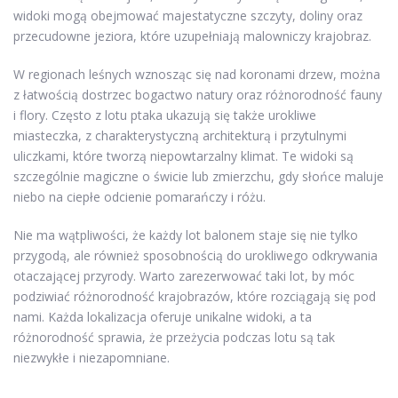
widoki mogą obejmować majestatyczne szczyty, doliny oraz
przecudowne jeziora, które uzupełniają malowniczy krajobraz.
W regionach leśnych wznosząc się nad koronami drzew, można
z łatwością dostrzec bogactwo natury oraz różnorodność fauny
i flory. Często z lotu ptaka ukazują się także urokliwe
miasteczka, z charakterystyczną architekturą i przytulnymi
uliczkami, które tworzą niepowtarzalny klimat. Te widoki są
szczególnie magiczne o świcie lub zmierzchu, gdy słońce maluje
niebo na ciepłe odcienie pomarańczy i różu.
Nie ma wątpliwości, że każdy lot balonem staje się nie tylko
przygodą, ale również sposobnością do urokliwego odkrywania
otaczającej przyrody. Warto zarezerwować taki lot, by móc
podziwiać różnorodność krajobrazów, które rozciągają się pod
nami. Każda lokalizacja oferuje unikalne widoki, a ta
różnorodność sprawia, że przeżycia podczas lotu są tak
niezwykłe i niezapomniane.