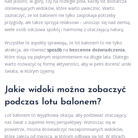
nad jezioro, w góry, czy na rozległe pola, każdy lot dostarcza
olśniewających widoków, które warto uwiecznić. Warto
zaznaczyć, że lot balonem nie tylko zaspokaja potrzeby
przygody, ale także sprzyja relaksowi – unosząc się nad ziemią,
wiele osób odczuwa spokój i harmonię z otaczającą naturą.
Wszystkie te aspekty sprawiają, że lot balonem to nie tylko
atrakcja, ale również
sposób
na
bezcenne doświadczenia
,
które stają się pięknym wspomnieniem na długie lata. Dlatego
warto rozważyć tę formę aktywności, aby w pełni docenić uroki
świata, w którym żyjemy.
Jakie widoki można zobaczyć
podczas lotu balonem?
Lot balonem to wyjątkowa okazja, aby podziwiać otaczający
nas świat z zupełnie innej perspektywy. Wznosząc się w
powietrze, można doświadczyć niezapomnianych widoków,
które zależą od miejsca, w którym odbywa się lot. W górach,