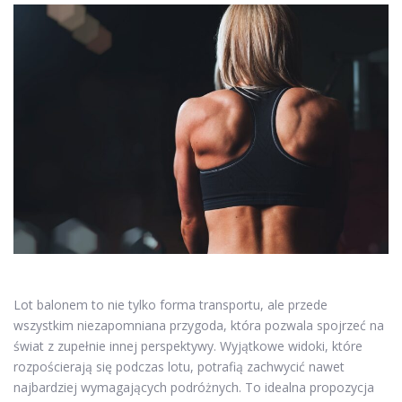
Lot balonem to nie tylko forma transportu, ale przede
wszystkim niezapomniana przygoda, która pozwala spojrzeć na
świat z zupełnie innej perspektywy. Wyjątkowe widoki, które
rozpościerają się podczas lotu, potrafią zachwycić nawet
najbardziej wymagających podróżnych. To idealna propozycja