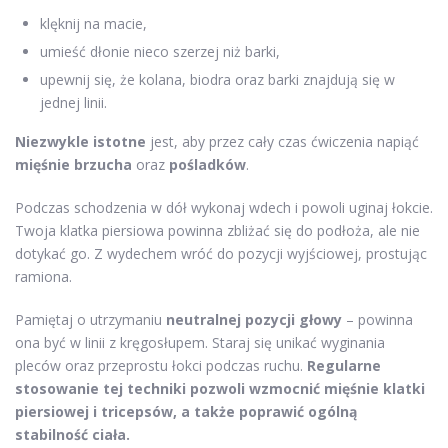
klęknij na macie,
umieść dłonie nieco szerzej niż barki,
upewnij się, że kolana, biodra oraz barki znajdują się w
jednej linii.
Niezwykle istotne
jest, aby przez cały czas ćwiczenia napiąć
mięśnie brzucha
oraz
pośladków
.
Podczas schodzenia w dół wykonaj wdech i powoli uginaj łokcie.
Twoja klatka piersiowa powinna zbliżać się do podłoża, ale nie
dotykać go. Z wydechem wróć do pozycji wyjściowej, prostując
ramiona.
Pamiętaj o utrzymaniu
neutralnej pozycji głowy
– powinna
ona być w linii z kręgosłupem. Staraj się unikać wyginania
pleców oraz przeprostu łokci podczas ruchu.
Regularne
stosowanie tej techniki pozwoli wzmocnić mięśnie klatki
piersiowej i tricepsów, a także poprawić ogólną
stabilność ciała.