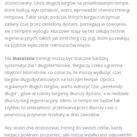
zróżnicowany. Obok długich biegów na umiarkowanym tempie,
które budują wytrzymałość, warto wprowadzić również treningi
tempowe. Takie sesje, podczas których biegacz utrzymuje
zadany czas przez określony dystans, pomagają w oswojeniu
się z tempem wyścigu. Kluczowe stają się też zakupy technik
regeneracyjnych, takich jak stretching czy jogi, które pozwalają
na szybsze wyleczenie mikrourazów mięśni.
Dla
maratonu
treningi muszą być znacznie bardziej
systematyczne i długoterminowe. Biegaczy czeka ogromna
objętość kilometrów, co oznacza, że muszą wydłużyć czas
biegów długodystansowych na niższym tempie. Oprócz
regularnych długich biegów, warto wdrożyć tzw. „weekendy
długie”, gdzie w soboty biegamy dłuższy dystans, a w niedziele
dłuższy bieg regeneracyjny. Mimo że tempo nie będzie tak
szybkie, to umiejętność przetrwania przez dłuższy czas z
pewnością przyniesie rezultaty w dniu zawodów.
Aby skutecznie dostosować trening do swoich celów, każdy
biegacz powinien zrozumieć, jaki rodzaj wysiłku jest odpowiedni