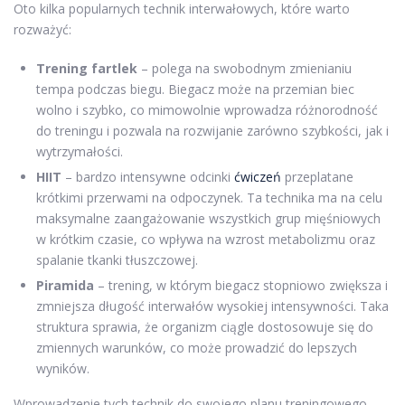
Oto kilka popularnych technik interwałowych, które warto
rozważyć:
Trening fartlek
– polega na swobodnym zmienianiu
tempa podczas biegu. Biegacz może na przemian biec
wolno i szybko, co mimowolnie wprowadza różnorodność
do treningu i pozwala na rozwijanie zarówno szybkości, jak i
wytrzymałości.
HIIT
– bardzo intensywne odcinki
ćwiczeń
przeplatane
krótkimi przerwami na odpoczynek. Ta technika ma na celu
maksymalne zaangażowanie wszystkich grup mięśniowych
w krótkim czasie, co wpływa na wzrost metabolizmu oraz
spalanie tkanki tłuszczowej.
Piramida
– trening, w którym biegacz stopniowo zwiększa i
zmniejsza długość interwałów wysokiej intensywności. Taka
struktura sprawia, że organizm ciągle dostosowuje się do
zmiennych warunków, co może prowadzić do lepszych
wyników.
Wprowadzenie tych technik do swojego planu treningowego