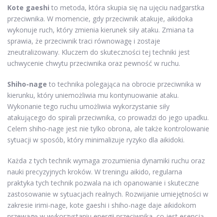
Kote gaeshi
to metoda, która skupia się na ujęciu nadgarstka
przeciwnika. W momencie, gdy przeciwnik atakuje, aikidoka
wykonuje ruch, który zmienia kierunek siły ataku. Zmiana ta
sprawia, że przeciwnik traci równowagę i zostaje
zneutralizowany. Kluczem do skuteczności tej techniki jest
uchwycenie chwytu przeciwnika oraz pewność w ruchu.
Shiho-nage
to technika polegająca na obrocie przeciwnika w
kierunku, który uniemożliwia mu kontynuowanie ataku.
Wykonanie tego ruchu umożliwia wykorzystanie siły
atakującego do spirali przeciwnika, co prowadzi do jego upadku.
Celem shiho-nage jest nie tylko obrona, ale także kontrolowanie
sytuacji w sposób, który minimalizuje ryzyko dla aikidoki.
Każda z tych technik wymaga zrozumienia dynamiki ruchu oraz
nauki precyzyjnych kroków. W treningu aikido, regularna
praktyka tych technik pozwala na ich opanowanie i skuteczne
zastosowanie w sytuacjach realnych. Rozwijanie umiejętności w
zakresie irimi-nage, kote gaeshi i shiho-nage daje aikidokom
przewagę w wykorzystaniu energii przeciwnika, co jest esencją