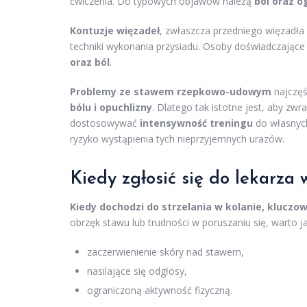
ćwiczenia. Do typowych objawów należą
ból oraz 
Kontuzje więzadeł
, zwłaszcza przedniego więzadła
techniki wykonania przysiadu. Osoby doświadczające
oraz ból
.
Problemy ze stawem rzepkowo-udowym
najczęś
bólu i opuchlizny
. Dlatego tak istotne jest, aby zw
dostosowywać
intensywność treningu
do własnych
ryzyko wystąpienia tych nieprzyjemnych urazów.
Kiedy zgłosić się do lekarza
Kiedy dochodzi do strzelania w kolanie, klucz
obrzęk stawu lub trudności w poruszaniu się, warto 
zaczerwienienie skóry nad stawem,
nasilające się odgłosy,
ograniczoną aktywność fizyczną.