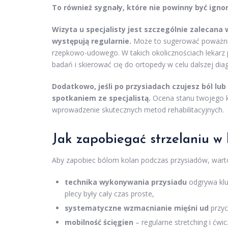
To również sygnały, które nie powinny być ign
Wizyta u specjalisty jest szczególnie zalecana 
występują regularnie.
Może to sugerować poważniej
rzepkowo-udowego. W takich okolicznościach lekar
badań i skierować cię do ortopedy w celu dalszej diag
Dodatkowo, jeśli po przysiadach czujesz ból lu
spotkaniem ze specjalistą.
Ocena stanu twojego k
wprowadzenie skutecznych metod rehabilitacyjnych.
Jak zapobiegać strzelaniu w 
Aby zapobiec bólom kolan podczas przysiadów, warto 
technika wykonywania przysiadu
odgrywa kluc
plecy były cały czas proste,
systematyczne wzmacnianie mięśni ud
przycz
mobilność ścięgien
– regularne stretching i ćw