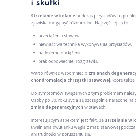
i skutki
Strzelanie w kolanie
podczas przysiadów to problem
zjawiska mogą być różnorodne. Najczęściej są to:
przeciążenia stawów,
niewłaściwa technika wykonywania przysiadów,
nadmierne obciążenie,
brak odpowiedniej rozgrzewki.
Warto również wspomnieć o
zmianach degenerac
chondromalacja chrząstki stawowej
, które takż
Do symptomów związanych z tym problemem należ
Osoby po 30. roku życia są szczególnie narażone na 
zmian degeneracyjnych
w stawach.
Interesującym aspektem jest fakt, że
strzelanie w 
uwalniania dwutlenku węgla z mazi stawowej podcza
ani trudności w poruszaniu się.