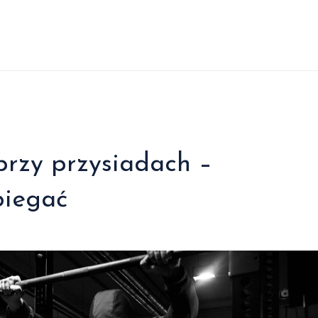
 przy przysiadach –
biegać