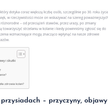
który dotyka coraz większą liczbę osób, szczególnie po 30. roku życia
dźwięk, w rzeczywistości może on wskazywać na szereg poważniejszyc
 różnorodne – od przeciążeń stawów, przez urazy, po zmiany
towarzyszyć strzelaniu w kolanie i kiedy powinniśmy zgłosić się do
czenia wzmacniające mogą znacząco wpłynąć na nasze zdrowie
razów.
wy i skutki
?
anie?
 dla zdrowia kolan?
y przysiadach – przyczyny, objawy