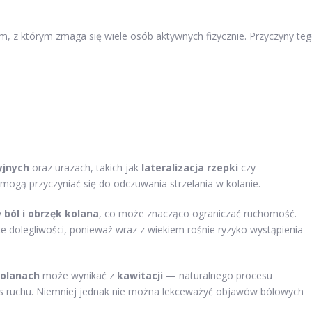
, z którym zmaga się wiele osób aktywnych fizycznie. Przyczyny te
yjnych
oraz urazach, takich jak
lateralizacja rzepki
czy
e mogą przyczyniać się do odczuwania strzelania w kolanie.
y
ból i obrzęk kolana
, co może znacząco ograniczać ruchomość.
te dolegliwości, ponieważ wraz z wiekiem rośnie ryzyko wystąpienia
kolanach
może wynikać z
kawitacji
— naturalnego procesu
s ruchu. Niemniej jednak nie można lekceważyć objawów bólowych