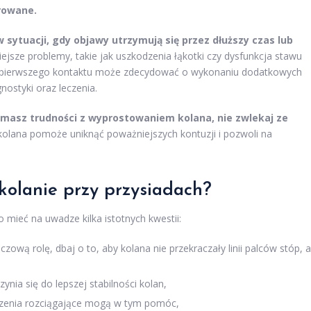
orowane.
w sytuacji, gdy objawy utrzymują się przez dłuższy czas lub
sze problemy, takie jak uszkodzenia łąkotki czy dysfunkcja stawu
z pierwszego kontaktu może zdecydować o wykonaniu dodatkowych
nostyki oraz leczenia.
b masz trudności z wyprostowaniem kolana, nie zwlekaj ze
olana pomoże uniknąć poważniejszych kontuzji i pozwoli na
kolanie przy przysiadach?
mieć na uwadze kilka istotnych kwestii:
zową rolę, dbaj o to, aby kolana nie przekraczały linii palców stóp, a
ynia się do lepszej stabilności kolan,
iczenia rozciągające mogą w tym pomóc,