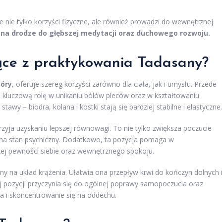
e nie tylko korzyści fizyczne, ale również prowadzi do wewnętrznej
 na drodze do głębszej medytacji oraz duchowego rozwoju.
jące z praktykowania Tadasany?
Góry
, oferuje szereg korzyści zarówno dla ciała, jak i umysłu. Przede
luczową rolę w unikaniu bólów pleców oraz w kształtowaniu
wy – biodra, kolana i kostki stają się bardziej stabilne i elastyczne.
zyja uzyskaniu lepszej równowagi. To nie tylko zwiększa poczucie
e na stan psychiczny. Dodatkowo, ta pozycja pomaga w
zej pewności siebie oraz wewnętrznego spokoju.
na układ krążenia. Ułatwia ona przepływ krwi do kończyn dolnych 
j pozycji przyczynia się do ogólnej poprawy samopoczucia oraz
ła i skoncentrowanie się na oddechu.