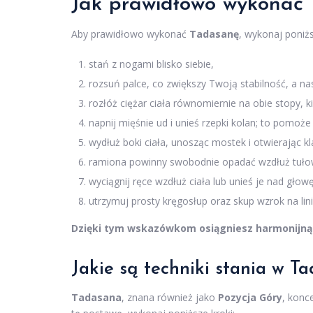
Jak prawidłowo wykonać
Aby prawidłowo wykonać
Tadasanę
, wykonaj poniżs
stań z nogami blisko siebie,
rozsuń palce, co zwiększy Twoją stabilność, a na
rozłóż ciężar ciała równomiernie na obie stopy, ki
napnij mięśnie ud i unieś rzepki kolan; to pomoże
wydłuż boki ciała, unosząc mostek i otwierając kl
ramiona powinny swobodnie opadać wzdłuż tułowi
wyciągnij ręce wzdłuż ciała lub unieś je nad gł
utrzymuj prosty kręgosłup oraz skup wzrok na lini
Dzięki tym wskazówkom osiągniesz harmonijną 
Jakie są techniki stania w T
Tadasana
, znana również jako
Pozycja Góry
, konc