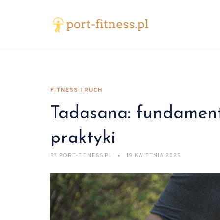
FITNESS I RUCH
Tadasana: fundament j
praktyki
BY
PORT-FITNESS.PL
19 KWIETNIA 2025