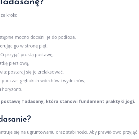
 Tadasanę?
ze kroki:
stępnie mocno dociśnij je do podłoża,
erując go w stronę pięt,
 Ci przyjąć prostą postawę,
atkę piersiową,
a; postaraj się je zrelaksować,
owę podczas głębokich wdechów i wydechów,
i horyzontu.
postawę Tadasany, która stanowi fundament praktyki jogi.
adasanie?
entruje się na ugruntowaniu oraz stabilności. Aby prawidłowo przyjąć