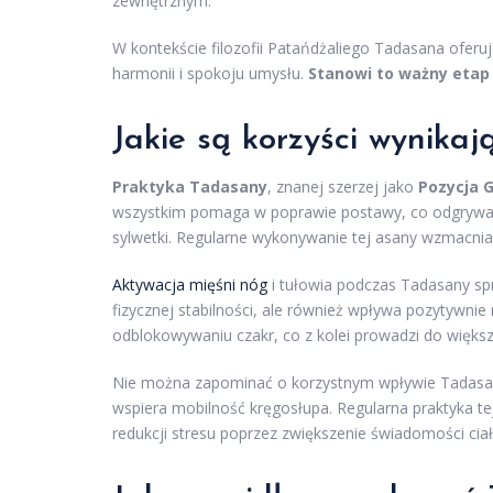
zewnętrznym.
W kontekście filozofii Patańdżaliego Tadasana oferuj
harmonii i spokoju umysłu.
Stanowi to ważny etap
Jakie są korzyści wynika
Praktyka Tadasany
, znanej szerzej jako
Pozycja 
wszystkim pomaga w poprawie postawy, co odgrywa k
sylwetki. Regularne wykonywanie tej asany wzmacnia sta
Aktywacja mięśni nóg
i tułowia podczas Tadasany spr
fizycznej stabilności, ale również wpływa pozytywni
odblokowywaniu czakr, co z kolei prowadzi do więks
Nie można zapominać o korzystnym wpływie Tadasany 
wspiera mobilność kręgosłupa. Regularna praktyka te
redukcji stresu poprzez zwiększenie świadomości cia