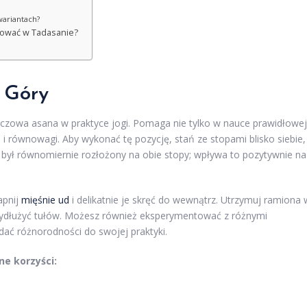
wariantach?
sować w Tadasanie?
 Góry
luczowa asana w praktyce jogi. Pomaga nie tylko w nauce prawidłowej
ci i równowagi. Aby wykonać tę pozycję, stań ze stopami blisko siebie,
ała był równomiernie rozłożony na obie stopy; wpływa to pozytywnie na
apnij
mięśnie ud
i delikatnie je skręć do wewnątrz. Utrzymuj ramiona 
wydłużyć tułów. Możesz również eksperymentować z różnymi
dać różnorodności do swojej praktyki.
e korzyści: