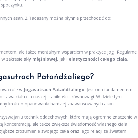
 spoczynku.
u innych asan. Z Tadasany można płynnie przechodzić do:
damentem, ale także mentalnym wsparciem w praktyce jogi. Regularne
o w zakresie
siły mięśniowej
, jak i
elastyczności całego ciała
.
ogasutrach Patańdżaliego?
zową rolę w
Jogasutrach Patańdżaliego
. Jest ona fundamentem
postawa ciała dla naszej stabilności i równowagi. W dziele tym
ędny krok do opanowania bardziej zaawansowanych asan.
 przyswajaniu technik oddechowych, które mają ogromne znaczenie w
zą koncentrację, ale także zwiększa świadomość własnego ciała
 głębsze zrozumienie swojego ciała oraz jego relacji ze światem