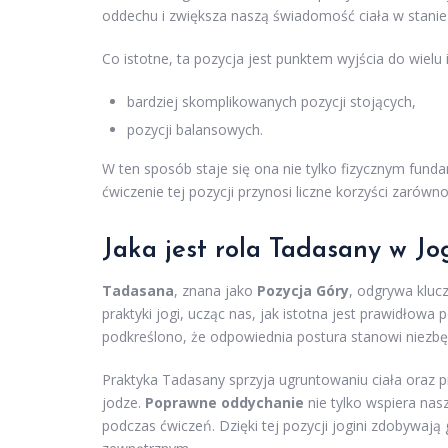
oddechu i zwiększa naszą świadomość ciała w stanie
Co istotne, ta pozycja jest punktem wyjścia do wiel
bardziej skomplikowanych pozycji stojących,
pozycji balansowych.
W ten sposób staje się ona nie tylko fizycznym fun
ćwiczenie tej pozycji przynosi liczne korzyści zarówn
Jaka jest rola Tadasany w J
Tadasana
, znana jako
Pozycja Góry
, odgrywa kluc
praktyki jogi, ucząc nas, jak istotna jest prawidłowa 
podkreślono, że odpowiednia postura stanowi niezb
Praktyka Tadasany sprzyja ugruntowaniu ciała oraz
jodze.
Poprawne oddychanie
nie tylko wspiera nas
podczas ćwiczeń. Dzięki tej pozycji jogini zdobywają