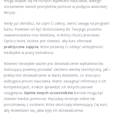
mogą skupiać się na różnych aspektach nauczania, dlatego
zrozumienie swoich priorytetów pomoże w podjęciu właściwej
decyzji.
Kiedy już określisz, na czym Ci zależy, zwróć uwagę na program
kursu. Powinien on być dostosowany do Twojego poziomu
zaawansowania oraz dziedziny, w której chcesz pracować.
Oprócz teorii, istotne jest również, aby kurs oferował
praktyczne zajęcia
, które pozwolą Ci zdobyć umiejętności
niezbędne w pracy instruktora.
Również niezwykle ważne jest doświadczenie wykładowców.
Instruujący powinny posiadać zarówno wiedzę teoretyczną, jak i
praktyczne doświadczenie w danej dziedzinie, co znacząco
wzbogaca proces nauczania. Warto zasięgnąć informacji o ich
kompetencjach, a także sprawdzić ich dotychczasowe
osiągnięcia.
Opinie innych uczestników
kursów mogą być
również bardzo pomocne. Wyszukaj recenzje online lub
porozmawiaj z osobami, które ukończyły interesujący Cię kurs,
aby dowiedzieć się, jakie były ich doświadczenia.