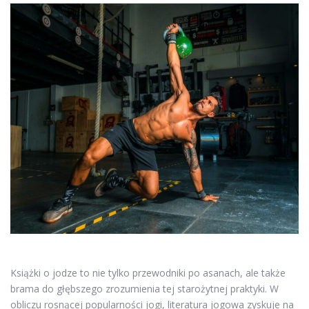
Książki o jodze to nie tylko przewodniki po asanach, ale także
brama do głębszego zrozumienia tej starożytnej praktyki. W
obliczu rosnącej popularności jogi, literatura jogowa zyskuje na