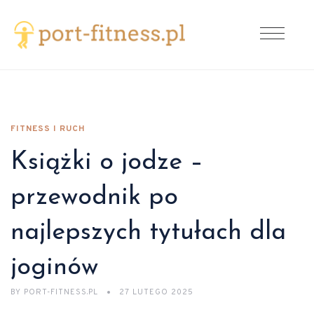
FITNESS I RUCH
Książki o jodze –
przewodnik po
najlepszych tytułach dla
joginów
BY
PORT-FITNESS.PL
27 LUTEGO 2025