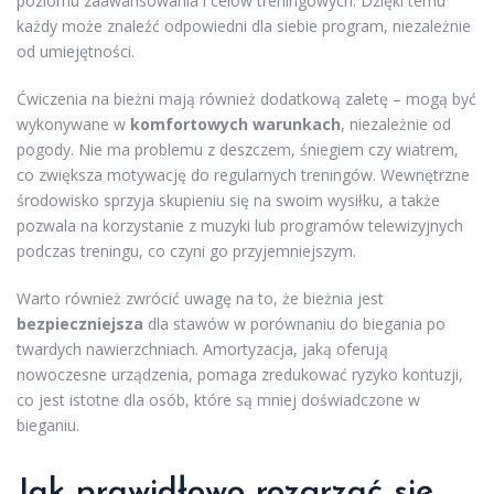
poziomu zaawansowania i celów treningowych. Dzięki temu
każdy może znaleźć odpowiedni dla siebie program, niezależnie
od umiejętności.
Ćwiczenia na bieżni mają również dodatkową zaletę – mogą być
wykonywane w
komfortowych warunkach
, niezależnie od
pogody. Nie ma problemu z deszczem, śniegiem czy wiatrem,
co zwiększa motywację do regularnych treningów. Wewnętrzne
środowisko sprzyja skupieniu się na swoim wysiłku, a także
pozwala na korzystanie z muzyki lub programów telewizyjnych
podczas treningu, co czyni go przyjemniejszym.
Warto również zwrócić uwagę na to, że bieżnia jest
bezpieczniejsza
dla stawów w porównaniu do biegania po
twardych nawierzchniach. Amortyzacja, jaką oferują
nowoczesne urządzenia, pomaga zredukować ryzyko kontuzji,
co jest istotne dla osób, które są mniej doświadczone w
bieganiu.
Jak prawidłowo rozgrzać się