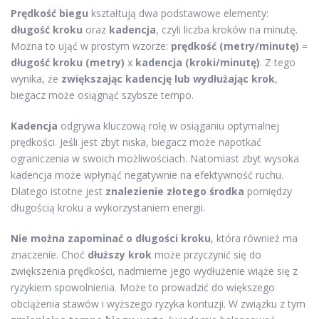
Prędkość biegu
kształtują dwa podstawowe elementy:
długość kroku
oraz
kadencja
, czyli liczba kroków na minutę.
Można to ująć w prostym wzorze:
prędkość (metry/minutę)
=
długość kroku (metry)
x
kadencja (kroki/minutę)
. Z tego
wynika, że
zwiększając kadencję lub wydłużając krok
,
biegacz może osiągnąć szybsze tempo.
Kadencja
odgrywa kluczową rolę w osiąganiu optymalnej
prędkości. Jeśli jest zbyt niska, biegacz może napotkać
ograniczenia w swoich możliwościach. Natomiast zbyt wysoka
kadencja może wpłynąć negatywnie na efektywność ruchu.
Dlatego istotne jest
znalezienie złotego środka
pomiędzy
długością kroku a wykorzystaniem energii.
Nie można zapominać o długości kroku
, która również ma
znaczenie. Choć
dłuższy krok
może przyczynić się do
zwiększenia prędkości, nadmierne jego wydłużenie wiąże się z
ryzykiem spowolnienia. Może to prowadzić do większego
obciążenia stawów i wyższego ryzyka kontuzji. W związku z tym