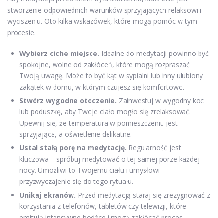
stworzenie odpowiednich warunków sprzyjających relaksowi i
wyciszeniu. Oto kilka wskazówek, które mogą pomóc w tym
procesie.
Wybierz ciche miejsce.
Idealne do medytacji powinno być
spokojne, wolne od zakłóceń, które mogą rozpraszać
Twoją uwagę. Może to być kąt w sypialni lub inny ulubiony
zakątek w domu, w którym czujesz się komfortowo.
Stwórz wygodne otoczenie.
Zainwestuj w wygodny koc
lub poduszkę, aby Twoje ciało mogło się zrelaksować.
Upewnij się, że temperatura w pomieszczeniu jest
sprzyjająca, a oświetlenie delikatne.
Ustal stałą porę na medytację.
Regularność jest
kluczowa – spróbuj medytować o tej samej porze każdej
nocy. Umożliwi to Twojemu ciału i umysłowi
przyzwyczajenie się do tego rytuału.
Unikaj ekranów.
Przed medytacją staraj się zrezygnować z
korzystania z telefonów, tabletów czy telewizji, które
emitują intensywne bodźce i mogą zakłócać proces