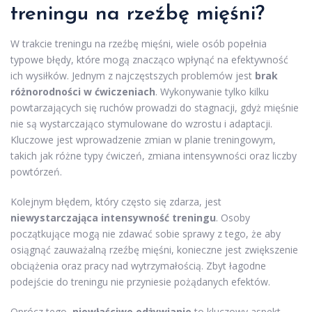
treningu na rzeźbę mięśni?
W trakcie treningu na rzeźbę mięśni, wiele osób popełnia
typowe błędy, które mogą znacząco wpłynąć na efektywność
ich wysiłków. Jednym z najczęstszych problemów jest
brak
różnorodności w ćwiczeniach
. Wykonywanie tylko kilku
powtarzających się ruchów prowadzi do stagnacji, gdyż mięśnie
nie są wystarczająco stymulowane do wzrostu i adaptacji.
Kluczowe jest wprowadzenie zmian w planie treningowym,
takich jak różne typy ćwiczeń, zmiana intensywności oraz liczby
powtórzeń.
Kolejnym błędem, który często się zdarza, jest
niewystarczająca intensywność treningu
. Osoby
początkujące mogą nie zdawać sobie sprawy z tego, że aby
osiągnąć zauważalną rzeźbę mięśni, konieczne jest zwiększenie
obciążenia oraz pracy nad wytrzymałością. Zbyt łagodne
podejście do treningu nie przyniesie pożądanych efektów.
Oprócz tego,
niewłaściwe odżywianie
to kluczowy aspekt,