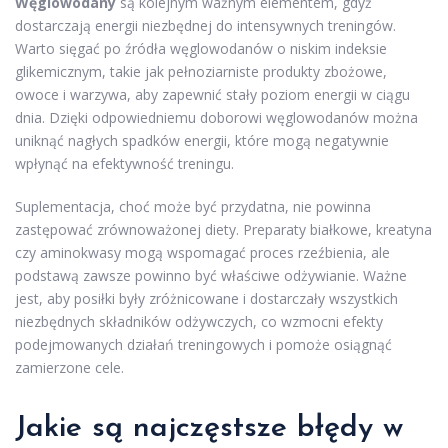
Węglowodany
są kolejnym ważnym elementem, gdyż
dostarczają energii niezbędnej do intensywnych treningów.
Warto sięgać po źródła węglowodanów o niskim indeksie
glikemicznym, takie jak pełnoziarniste produkty zbożowe,
owoce i warzywa, aby zapewnić stały poziom energii w ciągu
dnia. Dzięki odpowiedniemu doborowi węglowodanów można
uniknąć nagłych spadków energii, które mogą negatywnie
wpłynąć na efektywność treningu.
Suplementacja, choć może być przydatna, nie powinna
zastępować zrównoważonej diety. Preparaty białkowe, kreatyna
czy aminokwasy mogą wspomagać proces rzeźbienia, ale
podstawą zawsze powinno być właściwe odżywianie. Ważne
jest, aby posiłki były zróżnicowane i dostarczały wszystkich
niezbędnych składników odżywczych, co wzmocni efekty
podejmowanych działań treningowych i pomoże osiągnąć
zamierzone cele.
Jakie są najczęstsze błędy w