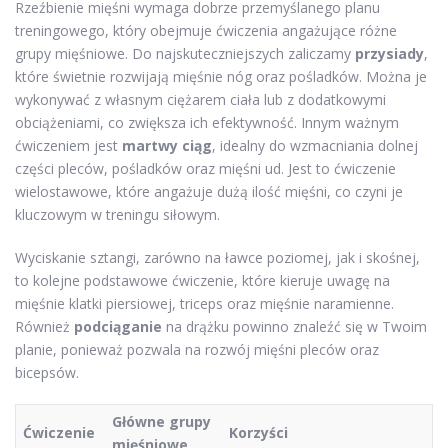
Rzeźbienie mięśni wymaga dobrze przemyślanego planu
treningowego, który obejmuje ćwiczenia angażujące różne
grupy mięśniowe. Do najskuteczniejszych zaliczamy
przysiady
,
które świetnie rozwijają mięśnie nóg oraz pośladków. Można je
wykonywać z własnym ciężarem ciała lub z dodatkowymi
obciążeniami, co zwiększa ich efektywność. Innym ważnym
ćwiczeniem jest
martwy ciąg
, idealny do wzmacniania dolnej
części pleców, pośladków oraz mięśni ud. Jest to ćwiczenie
wielostawowe, które angażuje dużą ilość mięśni, co czyni je
kluczowym w treningu siłowym.
Wyciskanie sztangi, zarówno na ławce poziomej, jak i skośnej,
to kolejne podstawowe ćwiczenie, które kieruje uwagę na
mięśnie klatki piersiowej, triceps oraz mięśnie naramienne.
Również
podciąganie
na drążku powinno znaleźć się w Twoim
planie, ponieważ pozwala na rozwój mięśni pleców oraz
bicepsów.
Główne grupy
Ćwiczenie
Korzyści
mięśniowe