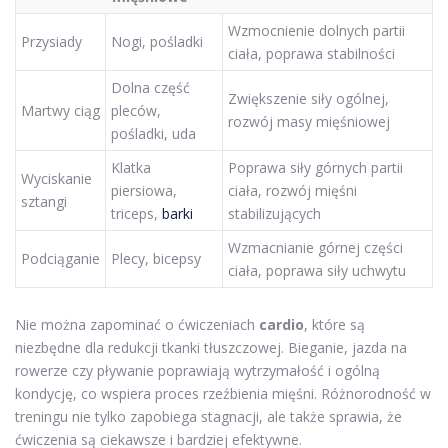
Wzmocnienie dolnych partii
Przysiady
Nogi, pośladki
ciała, poprawa stabilności
Dolna część
Zwiększenie siły ogólnej,
Martwy ciąg
pleców,
rozwój masy mięśniowej
pośladki, uda
Klatka
Poprawa siły górnych partii
Wyciskanie
piersiowa,
ciała, rozwój mięśni
sztangi
triceps,
barki
stabilizujących
Wzmacnianie górnej części
Podciąganie
Plecy, bicepsy
ciała, poprawa siły uchwytu
Nie można zapominać o ćwiczeniach
cardio
, które są
niezbędne dla redukcji tkanki tłuszczowej. Bieganie, jazda na
rowerze czy pływanie poprawiają wytrzymałość i ogólną
kondycję, co wspiera proces rzeźbienia mięśni. Różnorodność w
treningu nie tylko zapobiega stagnacji, ale także sprawia, że
ćwiczenia są ciekawsze i bardziej efektywne.