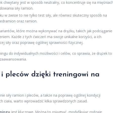
k chwytany jest w sposób neutralny, co koncentruje się na mięśniac
dowania siły ramion.
u w zwisie to nie tylko test siły, ale również skuteczny sposób na
zedramion oraz ramion.
wariantów, które można wykonywać na drążku, takich jak podciąganie
niem. Każde z tych ćwiczeń ma swoje unikalne korzyści, a ich
j siły oraz poprawę ogólnej sprawności fizycznej.
gu do indywidualnych możliwości i celów, co sprawia, że drążek to
e zaawansowania.
 i pleców dzięki
treningowi
na
e siły ramion i pleców, a także na poprawę ogólnej kondycji
iach ciała, warto wprowadzić kilka sprawdzonych zasad.
eningu
jest kluczowe. Można to osiągnąć, modyfikując rodzaje