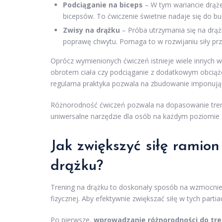
Podciąganie na biceps
– W tym wariancie drąże
bicepsów. To ćwiczenie świetnie nadaje się do bu
Zwisy na drążku
– Próba utrzymania się na drążk
poprawę chwytu. Pomaga to w rozwijaniu siły pr
Oprócz wymienionych ćwiczeń istnieje wiele innych 
obrotem ciała czy podciąganie z dodatkowym obciąże
regularna praktyka pozwala na zbudowanie imponujące
Różnorodność ćwiczeń pozwala na dopasowanie trenin
uniwersalne narzędzie dla osób na każdym poziomi
Jak zwiększyć siłę ramion
drążku?
Trening na drążku to doskonały sposób na wzmocnieni
fizycznej. Aby efektywnie zwiększać siłę w tych part
Po pierwsze,
wprowadzanie różnorodności do tr