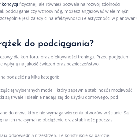
y
kondycji
fizycznej, ale również pozwala na rozwój zdolności
 jak podciąganie czy wznosy nóg, możesz angażować wiele mięśni
czególnie jeśli zależy ci na efektywności i elastyczności w planowani
rążek do podciągania?
czowy dla komfortu oraz efektywności treningu. Przed podjęciem
óre wpłyną na jakość ćwiczeń oraz bezpieczeństwo.
 podzielić na kilka kategorii:
częściej wybieranych modeli, który zapewnia stabilność i możliwość
i są trwałe i idealnie nadają się do użytku domowego, pod
ane do drzwi, które nie wymaga wiercenia otworów w ścianie. Są
 na ich maksymalne obciążenie oraz stabilność podczas
mają odpowiednią przestrzeń. Te konstrukcje są bardziej