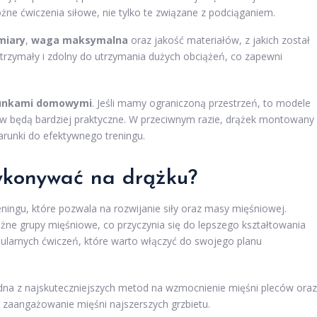
ne ćwiczenia siłowe, nie tylko te związane z podciąganiem.
miary
,
waga maksymalna
oraz jakość materiałów, z jakich został
rzymały i zdolny do utrzymania dużych obciążeń, co zapewni
unkami domowymi
. Jeśli mamy ograniczoną przestrzeń, to modele
ów będą bardziej praktyczne. W przeciwnym razie, drążek montowany
arunki do efektywnego treningu.
ykonywać na drążku?
ningu, które pozwala na rozwijanie siły oraz masy mięśniowej.
ne grupy mięśniowe, co przyczynia się do lepszego kształtowania
opularnych ćwiczeń, które warto włączyć do swojego planu
edna z najskuteczniejszych metod na wzmocnienie mięśni pleców oraz
zaangażowanie mięśni najszerszych grzbietu.