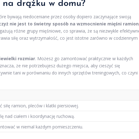
ć na drążku w domu?
które bywają niedoceniane przez osoby dopiero zaczynające swoją
czyż nie jest to świetny sposób na wzmocnienie mięśni ramion
gażują różne grupy mięśniowe, co sprawia, że są niezwykle efektywn
awia siłę oraz wytrzymałość, co jest istotne zarówno w codziennym
iewielki rozmiar
. Możesz go zamontować praktycznie w każdych
znacza, że nie potrzebujesz dużego miejsca, aby cieszyć się
tywnie tani w porównaniu do innych sprzętów treningowych, co czyni
siłę ramion, pleców i klatki piersiowej.
lę nad ciałem i koordynację ruchową.
tować w niemal każdym pomieszczeniu.