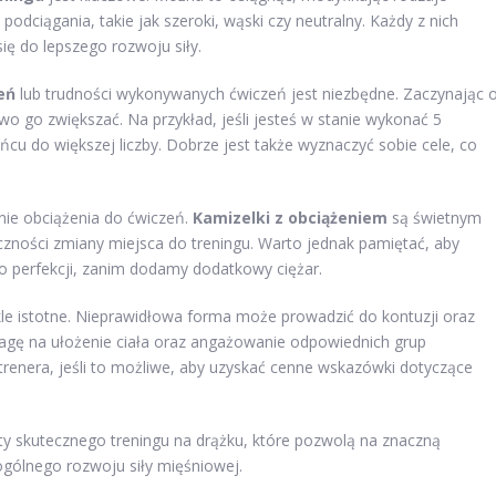
odciągania, takie jak szeroki, wąski czy neutralny. Każdy z nich
ię do lepszego rozwoju siły.
eń
lub trudności wykonywanych ćwiczeń jest niezbędne. Zaczynając 
o go zwiększać. Na przykład, jeśli jesteś w stanie wykonać 5
ńcu do większej liczby. Dobrze jest także wyznaczyć sobie cele, co
nie obciążenia do ćwiczeń.
Kamizelki z obciążeniem
są świetnym
czności zmiany miejsca do treningu. Warto jednak pamiętać, aby
 perfekcji, zanim dodamy dodatkowy ciężar.
le istotne. Nieprawidłowa forma może prowadzić do kontuzji oraz
agę na ułożenie ciała oraz angażowanie odpowiednich grup
renera, jeśli to możliwe, aby uzyskać cenne wskazówki dotyczące
y skutecznego treningu na drążku, które pozwolą na znaczną
ogólnego rozwoju siły mięśniowej.