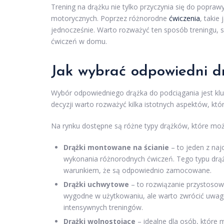
Trening na drążku nie tylko przyczynia się do popraw
motorycznych. Poprzez różnorodne
ćwiczenia
, takie
jednocześnie. Warto rozważyć ten sposób treningu, sz
ćwiczeń w domu.
Jak wybrać odpowiedni d
Wybór odpowiedniego drążka do podciągania jest klu
decyzji warto rozważyć kilka istotnych aspektów, kt
Na rynku dostępne są różne typy drążków, które można
Drążki montowane na ścianie
– to jeden z naj
wykonania różnorodnych ćwiczeń. Tego typu drążk
warunkiem, że są odpowiednio zamocowane.
Drążki uchwytowe
– to rozwiązanie przystosow
wygodne w użytkowaniu, ale warto zwrócić uwagę
intensywnych treningów.
Drążki wolnostojące
– idealne dla osób, które 