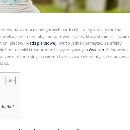
osobów na wzmocnienie górnych partii ciała, a jego zalety można
ewielka przestrzeń, aby zamontować drążek, który stanie się Twoim
mion, pleców i
klatki piersiowej
. Warto jednak pamiętać, że efekty
wnież od techniki i różnorodności wykonywanych
ćwiczeń
. Odpowiedni
adzenie różnorodnych ćwiczeń to kluczowe elementy, które pozwolą
ążku.
a drążku?