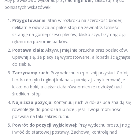
Aby prawidłowo wykonać przysiad
high bar
, zastosuj się do
poniższych wskazówek:
Przygotowanie
: Stań w rozkroku na szerokość bioder,
delikatnie odwracając palce stóp na zewnątrz. Umieść
sztangę na górnej części pleców, blisko szyi, trzymając ją
rękami na poziomie barków.
Postawa ciała
: Aktywuj mięśnie brzucha oraz pośladków.
Upewnij się, że plecy są wyprostowane, a łopatki ściągnięte
do siebie.
Zaczynamy ruch
: Przy wdechu rozpocznij przysiad. Cofnij
biodra do tyłu i uginaj kolana – pamiętaj, aby kierować je
lekko na boki, a ciężar ciała równomiernie rozłożyć nad
środkiem stóp.
Najniższa pozycja
: Kontynuuj ruch w dół aż uda znajdą się
równolegle do podłoża lub niżej, jeśli Twoja mobilność
pozwala na taki zakres ruchu.
Powrót do pozycji wyjściowej
: Przy wydechu prostuj nogi
i wróć do startowej postawy. Zachowaj kontrolę nad