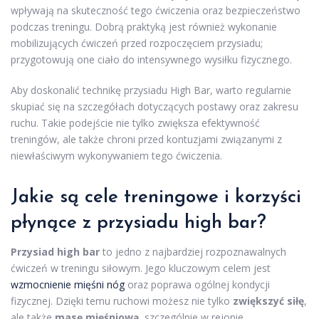
wpływają na skuteczność tego ćwiczenia oraz bezpieczeństwo
podczas treningu. Dobrą praktyką jest również wykonanie
mobilizujących ćwiczeń przed rozpoczęciem przysiadu;
przygotowują one ciało do intensywnego wysiłku fizycznego.
Aby doskonalić technikę przysiadu High Bar, warto regularnie
skupiać się na szczegółach dotyczących postawy oraz zakresu
ruchu. Takie podejście nie tylko zwiększa efektywność
treningów, ale także chroni przed kontuzjami związanymi z
niewłaściwym wykonywaniem tego ćwiczenia.
Jakie są cele treningowe i korzyści
płynące z przysiadu high bar?
Przysiad high bar
to jedno z najbardziej rozpoznawalnych
ćwiczeń w treningu siłowym. Jego kluczowym celem jest
wzmocnienie mięśni nóg
oraz poprawa ogólnej kondycji
fizycznej. Dzięki temu ruchowi możesz nie tylko
zwiększyć siłę
,
ale także
masę mięśniową
, szczególnie w rejonie