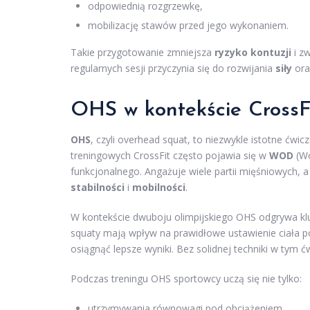
odpowiednią rozgrzewkę,
mobilizację stawów przed jego wykonaniem.
Takie przygotowanie zmniejsza
ryzyko kontuzji
i z
regularnych sesji przyczynia się do rozwijania
siły
ora
OHS w kontekście CrossFi
OHS
, czyli overhead squat, to niezwykle istotne ćwic
treningowych CrossFit często pojawia się w
WOD
(Wo
funkcjonalnego. Angażuje wiele partii mięśniowych, 
stabilności
i
mobilności
.
W kontekście dwuboju olimpijskiego OHS odgrywa kl
squaty mają wpływ na prawidłowe ustawienie ciała 
osiągnąć lepsze wyniki. Bez solidnej techniki w tym 
Podczas treningu OHS sportowcy uczą się nie tylko:
utrzymywania równowagi pod obciążeniem,