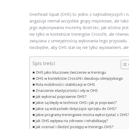
Overhead Squat (OHS) to jedno z najtrudniejszych i 
angażuje niemal wszystkie grupy mięśniowe, ale takż
jego wykonywania możemy dostrzec, jak istotna jest
nie tylko w kontekście treningów CrossFit, ale równi
związana z umiejętnością wykonania tego przysiadu. W
niezbędne, aby OHS stał się nie tylko wyzwaniem, al
Spis treści
OHS jako kluczowe ćwiczenie w treningu
OHS w kontekście CrossFit i dwuboju olimpijskiego
Rola mobilności i stabilizacji w OHS
Znaczenie elastyczności i siły w OHS
Jak wykonać poprawnie OHS?
Jakie są błędy w technice OHS i jak je poprawić?
Jakie są wskazówki dotyczące sprzętu do OHS?
Jakie programy treningowe można wykorzystać z OHS
Jak OHS wpływa na zdrowie i rehabilitację?
Jak oceniać i śledzić postępy w treningu OHS?