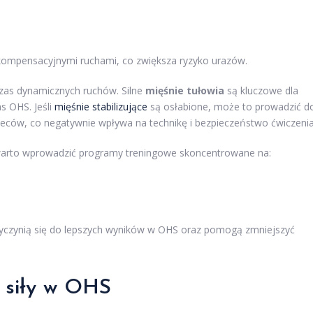
kompensacyjnymi ruchami, co zwiększa ryzyko urazów.
as dynamicznych ruchów. Silne
mięśnie tułowia
są kluczowe dla
s OHS. Jeśli
mięśnie stabilizujące
są osłabione, może to prowadzić d
leców, co negatywnie wpływa na technikę i bezpieczeństwo ćwiczenia
, warto wprowadzić programy treningowe skoncentrowane na:
zyczynią się do lepszych wyników w OHS oraz pomogą zmniejszyć
i siły w OHS