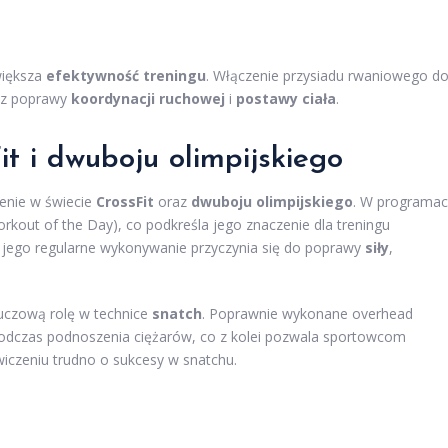
większa
efektywność treningu
. Włączenie przysiadu rwaniowego d
z poprawy
koordynacji ruchowej
i
postawy ciała
.
t i dwuboju olimpijskiego
zenie w świecie
CrossFit
oraz
dwuboju olimpijskiego
. W programa
rkout of the Day), co podkreśla jego znaczenie dla treningu
a jego regularne wykonywanie przyczynia się do poprawy
siły
,
uczową rolę w technice
snatch
. Poprawnie wykonane overhead
podczas podnoszenia ciężarów, co z kolei pozwala sportowcom
ćwiczeniu trudno o sukcesy w snatchu.