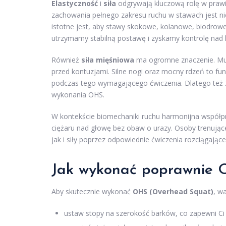
Elastyczność
i
siła
odgrywają kluczową rolę w praw
zachowania pełnego zakresu ruchu w stawach jest ni
istotne jest, aby stawy skokowe, kolanowe, biodrowe
utrzymamy stabilną postawę i zyskamy kontrolę nad 
Również
siła mięśniowa
ma ogromne znaczenie. Musi
przed kontuzjami. Silne nogi oraz mocny rdzeń to f
podczas tego wymagającego ćwiczenia. Dlatego też z
wykonania OHS.
W kontekście biomechaniki ruchu harmonijna współp
ciężaru nad głowę bez obaw o urazy. Osoby trenując
jak i siły poprzez odpowiednie ćwiczenia rozciągające
Jak wykonać poprawnie
Aby skutecznie wykonać
OHS (Overhead Squat)
, w
ustaw stopy na szerokość barków, co zapewni Ci 