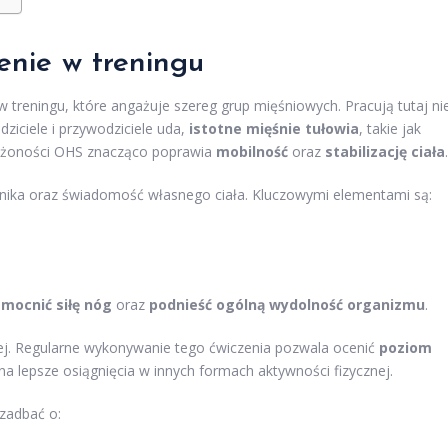
enie w treningu
 w treningu, które angażuje szereg grup mięśniowych. Pracują tutaj ni
dziciele i przywodziciele uda,
istotne mięśnie tułowia
, takie jak
złożoności OHS znacząco poprawia
mobilność
oraz
stabilizację ciała
.
hnika oraz świadomość własnego ciała. Kluczowymi elementami są:
mocnić siłę nóg
oraz
podnieść ogólną wydolność organizmu
.
nej. Regularne wykonywanie tego ćwiczenia pozwala ocenić
poziom
 na lepsze osiągnięcia w innych formach aktywności fizycznej.
zadbać o: