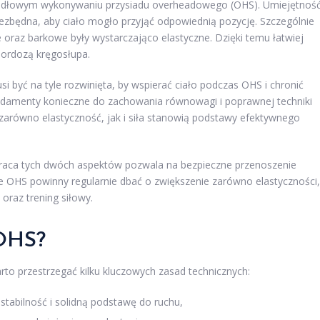
idłowym wykonywaniu przysiadu overheadowego (OHS). Umiejętnoś
ezbędna, aby ciało mogło przyjąć odpowiednią pozycję. Szczególnie
 oraz barkowe były wystarczająco elastyczne. Dzięki temu łatwiej
lordozą kręgosłupa.
 być na tyle rozwinięta, by wspierać ciało podczas OHS i chronić
undamenty konieczne do zachowania równowagi i poprawnej techniki
arówno elastyczność, jak i siła stanowią podstawy efektywnego
raca tych dwóch aspektów pozwala na bezpieczne przenoszenie
e OHS powinny regularnie dbać o zwiększenie zarówno elastyczności,
 oraz trening siłowy.
 OHS?
arto przestrzegać kilku kluczowych zasad technicznych:
stabilność i solidną podstawę do ruchu,