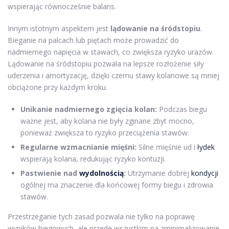
wspierając równocześnie balans.
Innym istotnym aspektem jest
lądowanie na śródstopiu
.
Bieganie na palcach lub piętach może prowadzić do
nadmiernego napięcia w stawach, co zwiększa ryzyko urazów.
Lądowanie na śródstopiu pozwala na lepsze rozłożenie siły
uderzenia i amortyzację, dzięki czemu stawy kolanowe są mniej
obciążone przy każdym kroku.
Unikanie nadmiernego zgięcia kolan:
Podczas biegu
ważne jest, aby kolana nie były zginane zbyt mocno,
ponieważ zwiększa to ryzyko przeciążenia stawów.
Regularne wzmacnianie mięśni:
Silne mięśnie ud i
łydek
wspierają kolana, redukując ryzyko kontuzji.
Pastwienie nad
wydolnością
:
Utrzymanie dobrej
kondycji
ogólnej ma znaczenie dla końcowej formy biegu i zdrowia
stawów.
Przestrzeganie tych zasad pozwala nie tylko na poprawę
wyników biegowych, ale przede wszystkim na zminimalizowanie