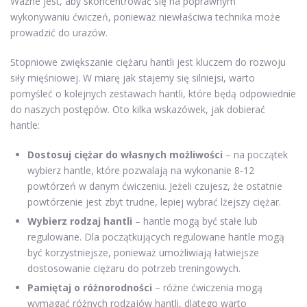
Ważne jest, aby skoncentrować się na poprawnym
wykonywaniu ćwiczeń, ponieważ niewłaściwa technika może
prowadzić do urazów.
Stopniowe zwiększanie ciężaru hantli jest kluczem do rozwoju
siły mięśniowej. W miarę jak stajemy się silniejsi, warto
pomyśleć o kolejnych zestawach hantli, które będą odpowiednie
do naszych postępów. Oto kilka wskazówek, jak dobierać
hantle:
Dostosuj ciężar do własnych możliwości
– na początek
wybierz hantle, które pozwalają na wykonanie 8-12
powtórzeń w danym ćwiczeniu. Jeżeli czujesz, że ostatnie
powtórzenie jest zbyt trudne, lepiej wybrać lżejszy ciężar.
Wybierz rodzaj hantli
– hantle mogą być stałe lub
regulowane. Dla początkujących regulowane hantle mogą
być korzystniejsze, ponieważ umożliwiają łatwiejsze
dostosowanie ciężaru do potrzeb treningowych.
Pamiętaj o różnorodności
– różne ćwiczenia mogą
wymagać różnych rodzajów hantli, dlatego warto