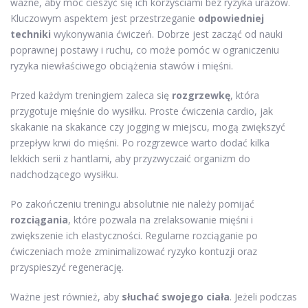
ważne, aby móc cieszyć się ich korzyściami bez ryzyka urazów.
Kluczowym aspektem jest przestrzeganie
odpowiedniej
techniki
wykonywania ćwiczeń. Dobrze jest zacząć od nauki
poprawnej postawy i ruchu, co może pomóc w ograniczeniu
ryzyka niewłaściwego obciążenia stawów i mięśni.
Przed każdym treningiem zaleca się
rozgrzewkę
, która
przygotuje mięśnie do wysiłku. Proste ćwiczenia cardio, jak
skakanie na skakance czy jogging w miejscu, mogą zwiększyć
przepływ krwi do mięśni. Po rozgrzewce warto dodać kilka
lekkich serii z hantlami, aby przyzwyczaić organizm do
nadchodzącego wysiłku.
Po zakończeniu treningu absolutnie nie należy pomijać
rozciągania
, które pozwala na zrelaksowanie mięśni i
zwiększenie ich elastyczności. Regularne rozciąganie po
ćwiczeniach może zminimalizować ryzyko kontuzji oraz
przyspieszyć regenerację.
Ważne jest również, aby
słuchać swojego ciała
. Jeżeli podczas