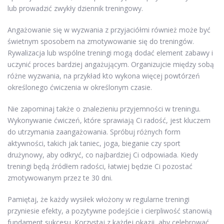
lub prowadzić zwykły dziennik treningowy.
Angażowanie się w wyzwania z przyjaciółmi również może być
świetnym sposobem na zmotywowanie się do treningów.
Rywalizacja lub wspólne treningi mogą dodać element zabawy i
uczynić proces bardziej angażującym. Organizujcie między sobą
różne wyzwania, na przykład kto wykona więcej powtórzeń
określonego ćwiczenia w określonym czasie.
Nie zapominaj także o znalezieniu przyjemności w treningu.
Wykonywanie ćwiczeń, które sprawiają Ci radość, jest kluczem
do utrzymania zaangażowania. Spróbuj różnych form
aktywności, takich jak taniec, joga, bieganie czy sport
drużynowy, aby odkryć, co najbardziej Ci odpowiada. Kiedy
treningi będą źródłem radości, łatwiej będzie Ci pozostać
zmotywowanym przez te 30 dni.
Pamiętaj, że każdy wysiłek włożony w regularne treningi
przyniesie efekty, a pozytywne podejście i cierpliwość stanowią
fundament sukcesu. Korzystaj z każdej okazji, aby celebrować